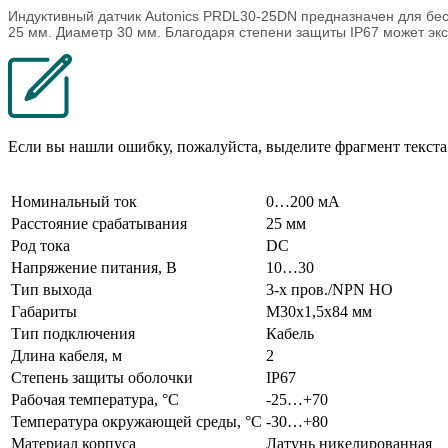
Индуктивный датчик Autonics PRDL30-25DN предназначен для бес
25 мм. Диаметр 30 мм. Благодаря степени защиты IP67 может эк
Если вы нашли ошибку, пожалуйста, выделите фрагмент текст
Номинальный ток
0…200 мА
Расстояние срабатывания
25 мм
Род тока
DC
Напряжение питания, В
10…30
Тип выхода
3-х пров./NPN НО
Габариты
М30х1,5х84 мм
Тип подключения
Кабель
Длина кабеля, м
2
Степень защиты оболочки
IP67
Рабочая температура, °C
-25…+70
Температура окружающей среды, °C
-30…+80
Материал корпуса
Латунь никелированная