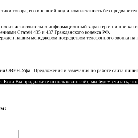
стики товара, его внешний вид и комплектность без предварите
т носит исключительно информационный характер и ни при как
жениями Статей 435 и 437 Гражданского кодекса РФ.
твержден нашим менеджером посредством телефонного звонка на 
ния ОВЕН-Уфа | Предложения и замечания по работе сайта пишит
. Если Вы продолжите использовать сайт, мы будем считать, что 
ам: