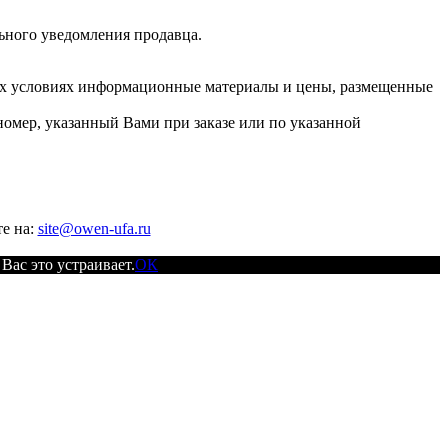
льного уведомления продавца.
их условиях информационные материалы и цены, размещенные
номер, указанный Вами при заказе или по указанной
е на:
site@owen-ufa.ru
Вас это устраивает.
ОК