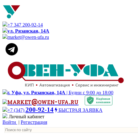
+7 347 200-92-14
ул. Рязанская, 14А
market@owen-ufa.ru
г. Уфа, ул. Рязанская, 14А
| Будни с 9:00 до 18:00
Надёжная
market@owen-ufa.ru
компания
200-92-14
+7 (347)
БЫСТРАЯ ЗАЯВКА
Личный кабинет
Войти
|
Регистрация