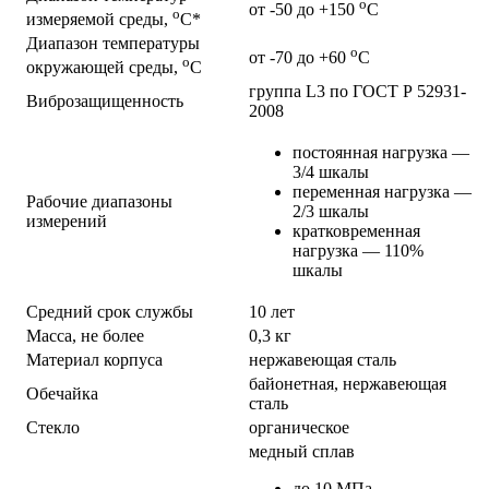
о
от -50 до +150
С
о
измеряемой среды,
С*
Диапазон температуры
о
от -70 до +60
С
о
окружающей среды,
С
группа L3 по ГОСТ Р 52931-
Виброзащищенность
2008
постоянная нагрузка —
3/4 шкалы
переменная нагрузка —
Рабочие диапазоны
2/3 шкалы
измерений
кратковременная
нагрузка — 110%
шкалы
Средний срок службы
10 лет
Масса, не более
0,3 кг
Материал корпуса
нержавеющая сталь
байонетная, нержавеющая
Обечайка
сталь
Стекло
органическое
медный сплав
до 10 МПа —