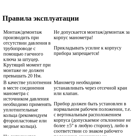
Правила эксплуатации
Монтаж/демонтаж
Не допускается монтаж/демонтаж за
производить при
корпус манометра!
отсутствии давления в
Прикладывать усилие к корпусу
трубопроводе с
прибора запрещается!
помощью гаечного
ключа за штуцер.
Крутящий момент при
монтаже не должен
превышать 20 Нм.
В качестве уплотнения
Манометр необходимо
в месте соединения
устанавливать через отсечной кран
манометра с
или клапан.
источником давления
Прибор должен быть установлен в
необходимо применять
нормальном рабочем положении, т.е.
уплотнительные
с вертикальным расположением
кольца (рекомендуем
корпуса (допускаемое отклонение не
фторопластовые или
более ±5° в любую сторону), либо в
медные кольца).
соответствии со знаком рабочего