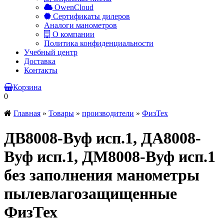
OwenCloud
Сертификаты дилеров
Аналоги манометров
О компании
Политика конфиденциальности
Учебный центр
Доставка
Контакты
Корзина
0
Главная
»
Товары
»
производители
»
ФизТех
ДВ8008-Вуф исп.1, ДА8008-
Вуф исп.1, ДМ8008-Вуф исп.1
без заполнения манометры
пылевлагозащищенные
ФизТех