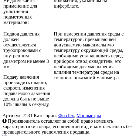
Не допускается
положения, указанном на
применение для
циферблате.
уплотнения
подмоточных
материалов!
Подвод давления
При измерении давления среды с
должен
температурой, превышающей
осуществляться
допускаемую максимальную
трубопроводами с
температуру окружающей среды,
внутренним
необходимо устанавливать перед
диаметром не менее 3
прибором отвод-охладитель, это
мм.
необходимо для уменьшения
влияния температуры среды на
Подачу давления
точность показаний манометра.
производить плавно,
скорость изменения
подаваемого давления
должна быть не выше
10% шкалы в секунду.
Артикул:
7531
Категории:
ФизТех
,
Манометры
Производитель оставляет за собой право изменять
характеристики товара, его внешний вид и комплектность без
предварительного уведомления продавца.