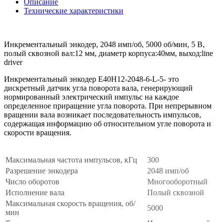
Описание
Технические характеристики
Инкрементальный энкодер, 2048 имп/об, 5000 об/мин, 5 В,
полый сквозной вал:12 мм, диаметр корпуса:40мм, выход:line
driver
Инкрементальный энкодер E40H12-2048-6-L-5- это
дискретный датчик угла поворота вала, генерирующий
нормированный электрический импульс на каждое
определенное приращение угла поворота. При непрерывном
вращении вала возникает последовательность импульсов,
содержащая информацию об относительном угле поворота и
скорости вращения.
Максимальная частота импульсов, кГц
300
Разрешение энкодера
2048 имп/об
Число оборотов
Многооборотный
Исполнение вала
Полый сквозной
Максимальная скорость вращения, об/
5000
мин