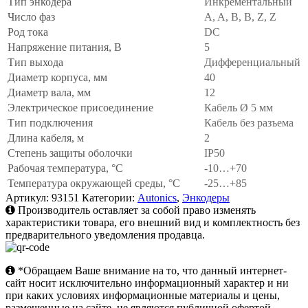
Тип энкодера
Инкрементальный
Число фаз
A, A, B, B, Z, Z
Род тока
DC
Напряжение питания, В
5
Тип выхода
Дифференциальный
Диаметр корпуса, мм
40
Диаметр вала, мм
12
Электрическое присоединение
Кабель Ø 5 мм
Тип подключения
Кабель без разъема
Длина кабеля, м
2
Степень защиты оболочки
IP50
Рабочая температура, °C
-10…+70
Температура окружающей среды, °C
-25…+85
Артикул:
93151
Категории:
Autonics
,
Энкодеры
Производитель оставляет за собой право изменять
характеристики товара, его внешний вид и комплектность без
предварительного уведомления продавца.
*Обращаем Ваше внимание на то, что данный интернет-
сайт носит исключительно информационный характер и ни
при каких условиях информационные материалы и цены,
размещенные на сайте, не являются публичной офертой,