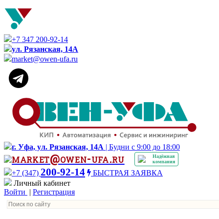
+7 347 200-92-14
ул. Рязанская, 14А
market@owen-ufa.ru
г. Уфа, ул. Рязанская, 14А
| Будни с 9:00 до 18:00
market@owen-ufa.ru
Надёжная
компания
200-92-14
+7 (347)
БЫСТРАЯ ЗАЯВКА
Личный кабинет
Войти
|
Регистрация