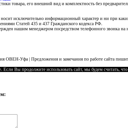
стики товара, его внешний вид и комплектность без предварите
т носит исключительно информационный характер и ни при как
жениями Статей 435 и 437 Гражданского кодекса РФ.
твержден нашим менеджером посредством телефонного звонка на 
ния ОВЕН-Уфа | Предложения и замечания по работе сайта пишит
. Если Вы продолжите использовать сайт, мы будем считать, что 
ам: