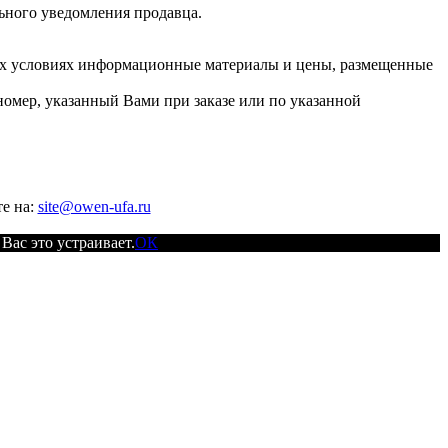
льного уведомления продавца.
их условиях информационные материалы и цены, размещенные
номер, указанный Вами при заказе или по указанной
е на:
site@owen-ufa.ru
Вас это устраивает.
ОК