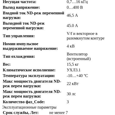
Несущая частота:
0,7…16 кГц
Выход напряжение:
0…400 В
Входной ток ND-реж переменной
46,5 А
нагрузки:
Выходной ток ND-реж
45.0 А
переменной нагрузки:
V/f и векторное в
Тип управления:
разомкнутом контуре
Номин импульсное
4 кВ
выдерживаемое напряжение:
Вентилятор
Тип охлаждения:
(встроенный)
Вес:
15,5 кг
Климатическое исполнение:
УХЛ3.1
Температура эксплуатации:
-10…+40 °C
Макс мощность двигателя ND-
22 кВт
реж перем нагрузки:
Макс мощность двигателя ND-
30 лс
реж перем нагрузки:
Количество фаз_Code:
3
Эксплуатационные параметры
Срок службы, Лет:
не менее 7