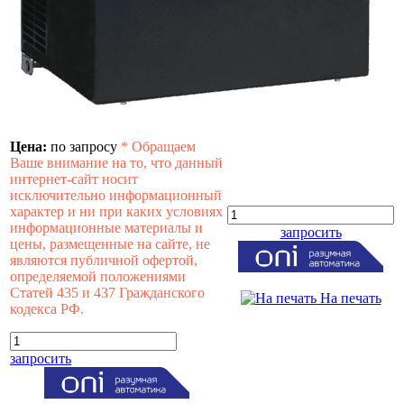
Цена:
по запросу
*
Обращаем
Ваше внимание на то, что данный
интернет-сайт носит
исключительно информационный
характер и ни при каких условиях
информационные материалы и
запросить
цены, размещенные на сайте, не
являются публичной офертой,
определяемой положениями
Статей 435 и 437 Гражданского
На печать
кодекса РФ.
запросить