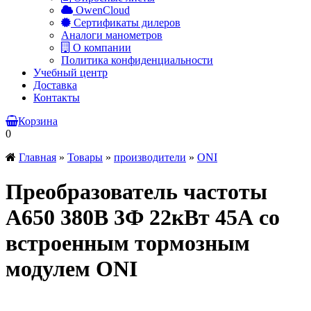
OwenCloud
Сертификаты дилеров
Аналоги манометров
О компании
Политика конфиденциальности
Учебный центр
Доставка
Контакты
Корзина
0
Главная
»
Товары
»
производители
»
ONI
Преобразователь частоты
A650 380В 3Ф 22кВт 45А со
встроенным тормозным
модулем ONI