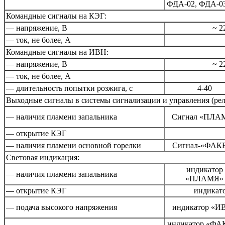
ФДА-02, ФДА-0
Командные сигналы на КЭГ:
— напряжение, В
~ 2
— ток, не более, А
Командные сигналы на ИВН:
— напряжение, В
~ 2
— ток, не более, А
— длительность попытки розжига, с
4-40
Выходные сигналы в системы сигнализации и управления (ре
— наличия пламени запальника
Сигнал «ПЛА
— открытие КЭГ
— наличия пламени основной горелки
Сигнал-«ФАК
Световая индикация:
индикатор
— наличия пламени запальника
«ПЛАМЯ»
— открытие КЭГ
индика
— подача высокого напряжения
индикатор «И
индикатор «ФА