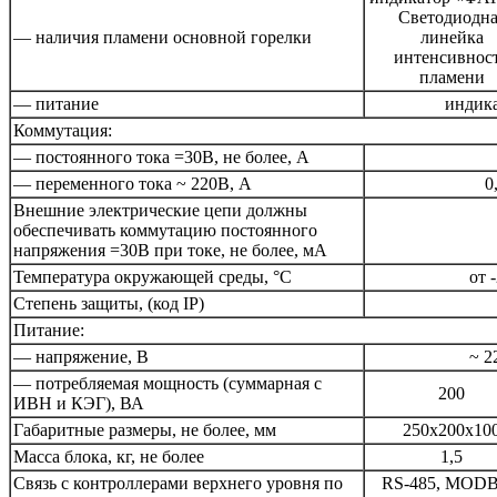
Светодиодна
— наличия пламени основной горелки
линейка
интенсивнос
пламени
— питание
индик
Коммутация:
— постоянного тока =30В, не более, А
— переменного тока ~ 220В, А
0
Внешние электрические цепи должны
обеспечивать коммутацию постоянного
напряжения =30В при токе, не более, мА
Температура окружающей среды, °С
от 
Степень защиты, (код IP)
Питание:
— напряжение, В
~ 2
— потребляемая мощность (суммарная с
200
ИВН и КЭГ), ВА
Габаритные размеры, не более, мм
250х200х10
Масса блока, кг, не более
1,5
Связь с контроллерами верхнего уровня по
RS-485, MOD