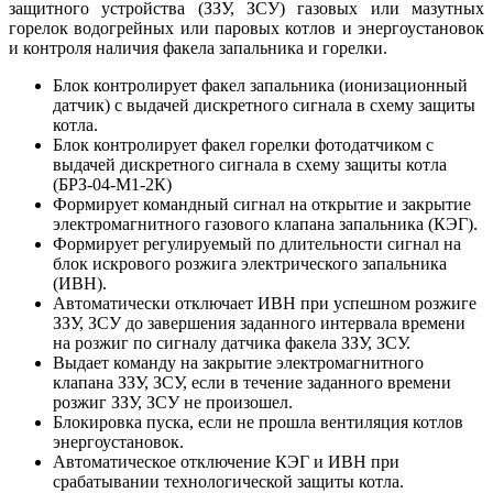
защитного устройства (ЗЗУ, ЗСУ) газовых или мазутных
горелок водогрейных или паровых котлов и энергоустановок
и контроля наличия факела запальника и горелки.
Блок контролирует факел запальника (ионизационный
датчик) с выдачей дискретного сигнала в схему защиты
котла.
Блок контролирует факел горелки фотодатчиком с
выдачей дискретного сигнала в схему защиты котла
(БРЗ-04-М1-2К)
Формирует командный сигнал на открытие и закрытие
электромагнитного газового клапана запальника (КЭГ).
Формирует регулируемый по длительности сигнал на
блок искрового розжига электрического запальника
(ИВН).
Автоматически отключает ИВН при успешном розжиге
ЗЗУ, ЗСУ до завершения заданного интервала времени
на розжиг по сигналу датчика факела ЗЗУ, ЗСУ.
Выдает команду на закрытие электромагнитного
клапана ЗЗУ, ЗСУ, если в течение заданного времени
розжиг ЗЗУ, ЗСУ не произошел.
Блокировка пуска, если не прошла вентиляция котлов
энергоустановок.
Автоматическое отключение КЭГ и ИВН при
срабатывании технологической защиты котла.