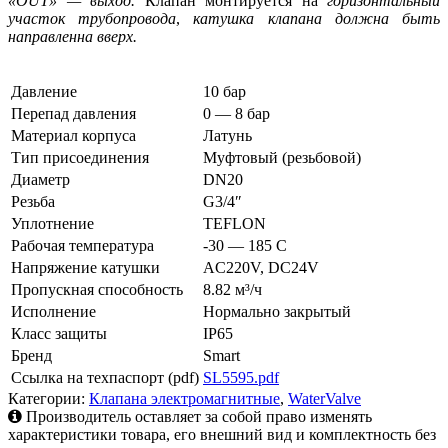
«
OUT
» — выход.
Клапан монтируется на
горизонтальный
участок трубопровода
,
катушка клапана должна быть
направленна вверх.
Давление
10 бар
Перепад давления
0 — 8 бар
Материал корпуса
Латунь
Тип присоединения
Муфтовый (резьбовой)
Диаметр
DN20
Резьба
G3/4″
Уплотнение
TEFLON
Рабочая температура
-30 — 185 C
Напряжение катушки
AC220V, DC24V
Пропускная способность
8.82 м³/ч
Исполнение
Нормально закрытый
Класс защиты
IP65
Бренд
Smart
Ссылка на техпаспорт (pdf)
SL5595.pdf
Категории:
Клапана электромагнитные
,
WaterValve
Производитель оставляет за собой право изменять
характеристики товара, его внешний вид и комплектность без