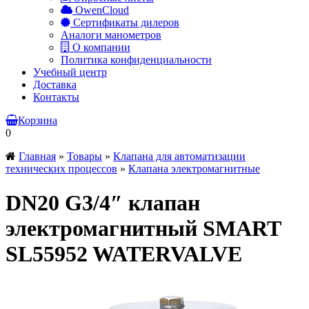
OwenCloud
Сертификаты дилеров
Аналоги манометров
О компании
Политика конфиденциальности
Учебный центр
Доставка
Контакты
Корзина
0
Главная
»
Товары
»
Клапана для автоматизации
технических процессов
»
Клапана электромагнитные
DN20 G3/4″ клапан
электромагнитный SMART
SL55952 WATERVALVE