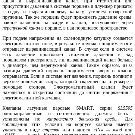
канал и выравнивающий канал. При отсутствии или
присутствии давления в системе поршень и плунжер прижаты
к седлу и выравнивающему каналу, усилием возвратной
пружины. Так же поршень будет прижимать давление среды,
равное давлению на входе в клапан, поступающее через
перепускной канал
в поршне, в над поршневое пространство.
При подаче напряжения на соленоидную катушку создается
электромагнитное поле, в результате плунжер поднимается и
открывает выравнивающий канал. В случае если в системе
есть давление произойдет снижение давления в над
поршневом пространстве, т.к. выравнивающий канал больше
в диаметре, чем перепускной канал. Таким образом, из-за
разницы давлений поршень поднимается вверх и клапан
открывается. Если в системе нет давления, поршень потянет в
верхнее положение якорь, который закреплен на плунжере с
помощью стопора. Электромагнитный клапан будет
находиться в открытом состоянии до снятия напряжения с
электромагнитной катушки.
Клапаны латунные паровые
SMART
, серии
SL
5595
однонаправленные и соответственно должны быть
установлены по
направлению движения среды
. Для
соблюдения этих условий на корпусе клапана имеется
указатель в виде
стрелки
или надписи
«
IN
» — вход
или