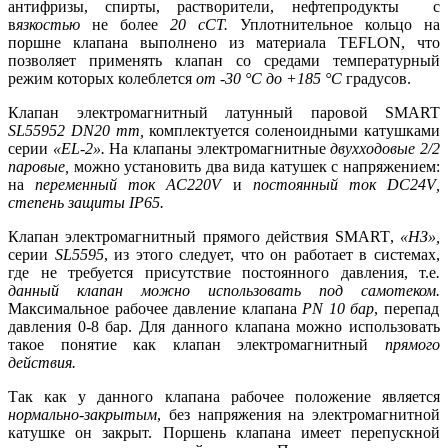
антифризы, спирты, растворители, нефтепродукты с
в
язкостью
не более
20 сСТ.
Уплотнительное кольцо на
поршне клапана выполнено из материала
TEFLON
, что
позволяет применять клапан со средами температурный
режим которых колеблется
от -30 °С до +185 °С
градусов.
Клапан электромагнитный латунный паровой
SMART
SL
55952
DN
20
mm
,
комплектуется соленоидными катушками
серии
«
EL
-2».
На клапаны электромагнитные
двухходовые 2/2
паровые,
можно установить два вида катушек с напряжением:
на
переменный ток
AC
220
V
и
постоянный ток
DC
24
V
,
степень защиты
IP
65.
Клапан электромагнитный прямого действия
SMART
,
«НЗ»,
серии
SL
5595
, из этого следует, что он работает в системах,
где не требуется присутствие постоянного давления, т.е
.
данный клапан можно использовать под самотеком.
Максимальное рабочее давление клапана
PN
10 бар
, перепад
давления 0-8 бар. Для данного клапана можно использовать
такое понятие как клапан электромагнитный
прямого
действия.
Так как у данного клапана рабочее положение является
нормально-закрытым
, без напряжения на электромагнитной
катушке он закрыт. Поршень клапана имеет перепускной