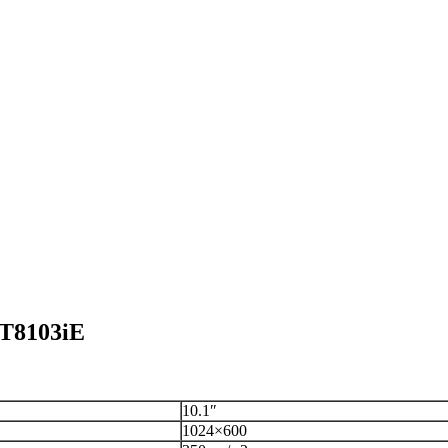
T8103iE
10.1″
1024×600