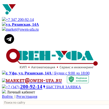
+7 347 200-92-14
ул. Рязанская, 14А
market@owen-ufa.ru
г. Уфа, ул. Рязанская, 14А
| Будни с 9:00 до 18:00
Надёжная
market@owen-ufa.ru
компания
200-92-14
+7 (347)
БЫСТРАЯ ЗАЯВКА
Личный кабинет
Войти
|
Регистрация