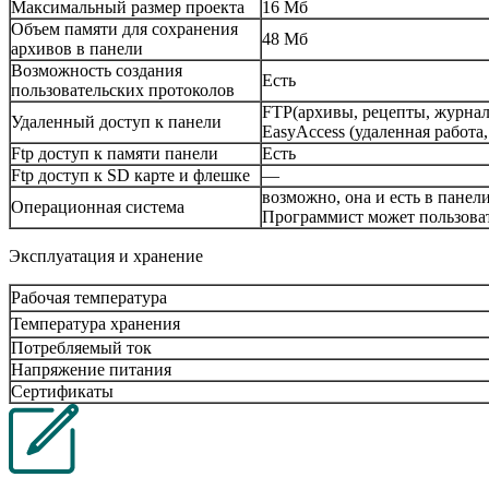
Максимальный размер проекта
16 Мб
Объем памяти для сохранения
48 Мб
архивов в панели
Возможность создания
Есть
пользовательских протоколов
FTP(архивы, рецепты, журнал
Удаленный доступ к панели
EasyAccess (удаленная работа,
Ftp доступ к памяти панели
Есть
Ftp доступ к SD карте и флешке
—
возможно, она и есть в пане
Операционная система
Программист может пользоват
Эксплуатация и хранение
Рабочая температура
Температура хранения
Потребляемый ток
Напряжение питания
Сертификаты