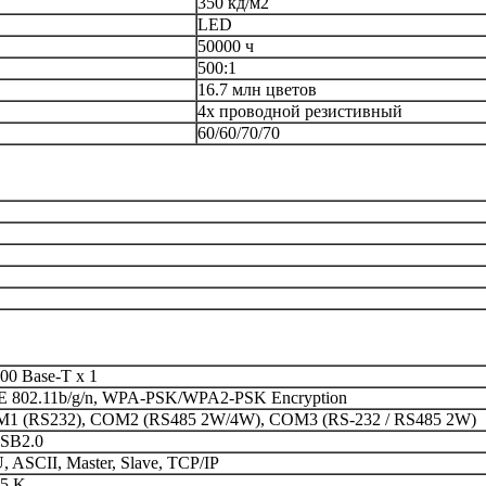
350 кд/м2
LED
50000 ч
500:1
16.7 млн цветов
4х проводной резистивный
60/60/70/70
00 Base-T x 1
E 802.11b/g/n, WPA-PSK/WPA2-PSK Encryption
1 (RS232), COM2 (RS485 2W/4W), COM3 (RS-232 / RS485 2W)
SB2.0
 ASCII, Master, Slave, TCP/IP
,5 K