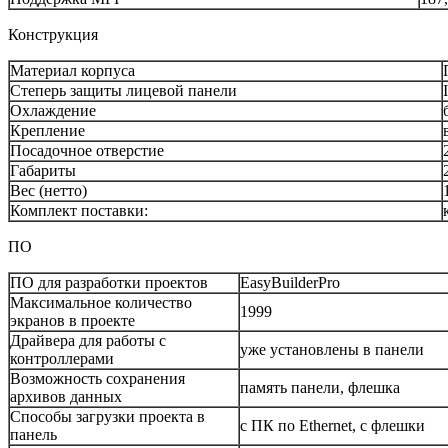
Конструкция
Материал корпуса
Степерь защиты лицевой панели
Охлаждение
Крепление
Посадочное отверстие
Габариты
Вес (нетто)
Комплект поставки:
ПO
ПО для разработки проектов
EasyBuilderPro
Максимальное количество
1999
экранов в проекте
Драйвера для работы с
уже установлены в панели
контроллерами
Возможность сохранения
память панели, флешка
архивов данных
Способы загрузки проекта в
с ПК по Ethernet, с флешки
панель