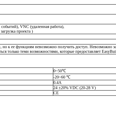
 событий), VNC (удаленная работа),
 загрузка проекта )
ли, но к ее функциям невозможно получить доступ. Невозможно 
ься только теми возможностями, которые предоставляет EasyBui
0~50℃
-20~60 ℃
0.4А
24 ±20% VDC (20-28 V)
CE