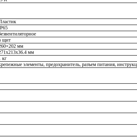
Пластик
IP65
безвентиляторное
в щит
260×202 мм
271х213х36.4 мм
1 кг
крепежные элементы, предохранитель, разъем питания, инструк