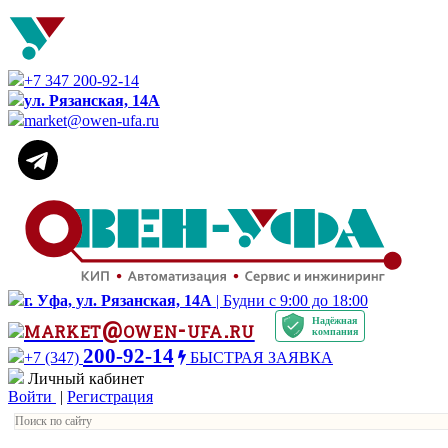
+7 347 200-92-14
ул. Рязанская, 14А
market@owen-ufa.ru
г. Уфа, ул. Рязанская, 14А
| Будни с 9:00 до 18:00
Надёжная
market@owen-ufa.ru
компания
200-92-14
+7 (347)
БЫСТРАЯ ЗАЯВКА
Личный кабинет
Войти
|
Регистрация