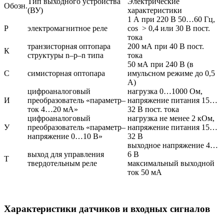
Тип выходного устройства
Электрические
Обозн.
(ВУ)
характеристики
1 А при 220 В 50…60 Гц,
Р
электромагнитное реле
cos
> 0,4 или 30 В пост.
тока
транзисторная оптопара
200 мА при 40 В пост.
К
структуры n–p–n типа
тока
50 мА при 240 В (в
С
симисторная оптопара
имульсном режиме до 0,5
А)
цифроаналоговый
нагрузка 0…1000 Ом,
И
преобразователь «параметр–
напряжение питания 15…
ток 4…20 мА»
32 В пост. тока
цифроаналоговый
нагрузка не менее 2 кОм,
У
преобразователь «параметр–
напряжение питания 15…
напряжение 0…10 В»
32 В
выходное напряжение 4…
выход для управления
6 В
Т
твердотельным реле
максимальный выходной
ток 50 мА
Характеристики датчиков и входных сигналов