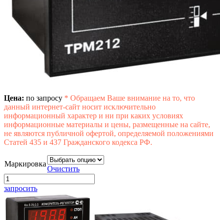
Цена:
по запросу
*
Обращаем Ваше внимание на то, что
данный интернет-сайт носит исключительно
информационный характер и ни при каких условиях
информационные материалы и цены, размещенные на сайте,
не являются публичной офертой, определяемой положениями
Статей 435 и 437 Гражданского кодекса РФ.
Маркировка
Очистить
запросить