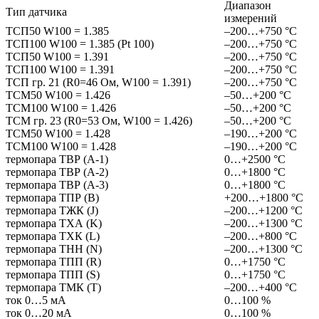
Диапазон
Тип датчика
измерений
ТСП50 W100 = 1.385
–200…+750 °С
ТСП100 W100 = 1.385 (Pt 100)
–200…+750 °С
ТСП50 W100 = 1.391
–200…+750 °С
ТСП100 W100 = 1.391
–200…+750 °С
ТСП гр. 21 (R0=46 Oм, W100 = 1.391)
–200…+750 °С
ТСМ50 W100 = 1.426
–50…+200 °С
ТСМ100 W100 = 1.426
–50…+200 °С
ТСМ гр. 23 (R0=53 Ом, W100 = 1.426)
–50…+200 °С
ТСМ50 W100 = 1.428
–190…+200 °С
ТСМ100 W100 = 1.428
–190…+200 °С
термопара ТВР (А-1)
0…+2500 °С
термопара ТВР (А-2)
0…+1800 °C
термопара ТВР (А-3)
0…+1800 °C
термопара ТПР (В)
+200…+1800 °C
термопара ТЖК (J)
–200…+1200 °С
термопара ТХА (K)
–200…+1300 °С
термопара ТХК (L)
–200…+800 °С
термопара ТНН (N)
–200…+1300 °С
термопара ТПП (R)
0…+1750 °C
термопара ТПП (S)
0…+1750 °C
термопара ТМК (Т)
–200…+400 °C
ток 0…5 мА
0…100 %
ток 0…20 мA
0…100 %