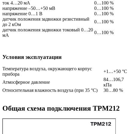
ток 4…20 мА
0…100 %
напряжение –50…+50 мВ
0…100 %
напряжение 0…1 В
0…100 %
датчик положения задвижки резистивный
0…100 %
до 2 кОм
датчик положения задвижки токовый 0…20
0…100 %
мА
Условия эксплуатации
Температура воздуха, окружающего корпус
+1…+50 °C
прибора
84…106,7
Атмосферное давление
кПа
Относительная влажность воздуха (при 35 °C)
30…80 %
Общая схема подключения ТРМ212