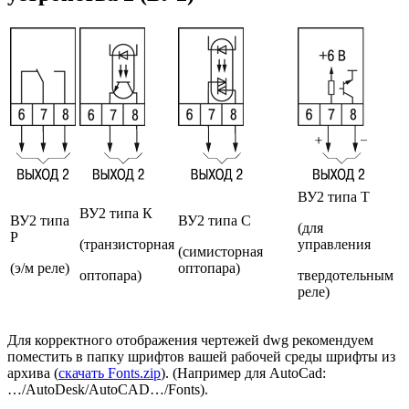
ВУ2 типа Т
ВУ2 типа К
ВУ2 типа
ВУ2 типа С
(для
Р
(транзисторная
управления
(симисторная
(э/м реле)
оптопара)
оптопара)
твердотельным
реле)
Для корректного отображения чертежей dwg рекомендуем
поместить в папку шрифтов вашей рабочей среды шрифты из
архива (
скачать Fonts.zip
). (Например для AutoCad:
…/AutoDesk/AutoCAD…/Fonts).