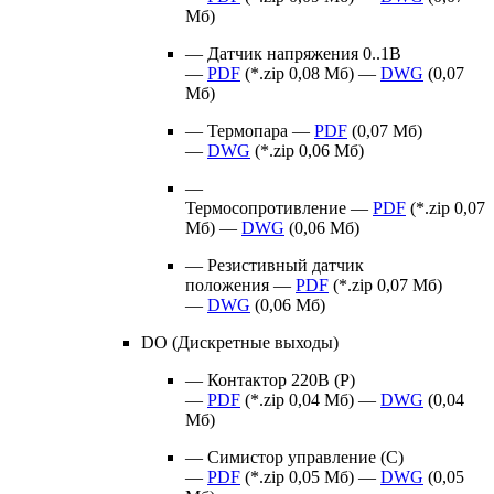
Мб)
— Датчик напряжения 0..1В
—
PDF
(*.zip 0,08 Мб) —
DWG
(0,07
Мб)
— Термопара —
PDF
(0,07 Мб)
—
DWG
(*.zip 0,06 Мб)
—
Термосопротивление —
PDF
(*.zip 0,07
Мб) —
DWG
(0,06 Мб)
— Резистивный датчик
положения —
PDF
(*.zip 0,07 Мб)
—
DWG
(0,06 Мб)
DO (Дискретные выходы)
— Контактор 220В (Р)
—
PDF
(*.zip 0,04 Мб) —
DWG
(0,04
Мб)
— Симистор управление (С)
—
PDF
(*.zip 0,05 Мб) —
DWG
(0,05