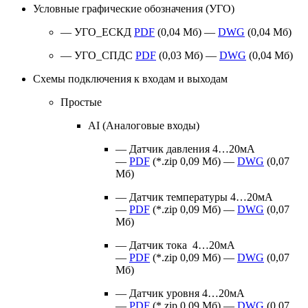
Условные графические обозначения (УГО)
— УГО_ЕСКД
PDF
(0,04 Мб) —
DWG
(0,04 Мб)
— УГО_СПДС
PDF
(0,03 Мб) —
DWG
(0,04 Мб)
Схемы подключения к входам и выходам
Простые
AI (Аналоговые входы)
— Датчик давления 4…20мА
—
PDF
(*.zip 0,09 Мб) —
DWG
(0,07
Мб)
— Датчик температуры 4…20мА
—
PDF
(*.zip 0,09 Мб) —
DWG
(0,07
Мб)
— Датчик тока 4…20мА
—
PDF
(*.zip 0,09 Мб) —
DWG
(0,07
Мб)
— Датчик уровня 4…20мА
—
PDF
(*.zip 0,09 Мб) —
DWG
(0,07