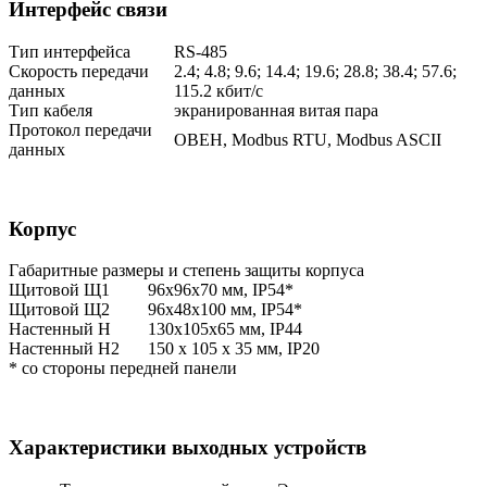
Интерфейс связи
Тип интерфейса
RS-485
Скорость передачи
2.4; 4.8; 9.6; 14.4; 19.6; 28.8; 38.4; 57.6;
данных
115.2 кбит/с
Тип кабеля
экранированная витая пара
Протокол передачи
ОВЕН, Modbus RTU, Modbus ASCII
данных
Корпус
Габаритные размеры и степень защиты корпуса
Щитовой Щ1
96х96х70 мм, IP54*
Щитовой Щ2
96х48х100 мм, IP54*
Настенный Н
130х105х65 мм, IP44
Настенный Н2
150 х 105 х 35 мм, IP20
* со стороны передней панели
Характеристики выходных устройств