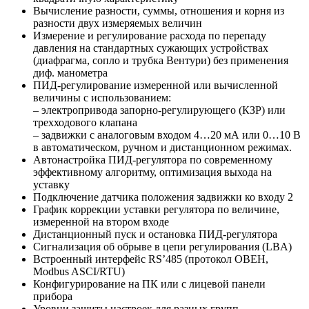
Вычисление разности, суммы, отношения и корня из
разности двух измеряемых величин
Измерение и регулирование расхода по перепаду
давления на стандартных сужающих устройствах
(диафрагма, сопло и трубка Вентури) без применения
диф. манометра
ПИД-регулирование измеренной или вычисленной
величины с использованием:
– электропривода запорно-регулирующего (КЗР) или
трехходового клапана
– задвижки с аналоговым входом 4…20 мА или 0…10 В
в автоматическом, ручном и дистанционном режимах.
Автонастройка ПИД-регулятора по современному
эффективному алгоритму, оптимизация выхода на
уставку
Подключение датчика положения задвижки ко входу 2
График коррекции уставки регулятора по величине,
измеренной на втором входе
Дистанционный пуск и остановка ПИД-регулятора
Сигнализация об обрыве в цепи регулирования (LBA)
Встроенный интерфейс RS’485 (протокол ОВЕН,
Modbus ASCI/RTU)
Конфигурирование на ПК или с лицевой панели
прибора
Уровни защиты настроек для разных групп