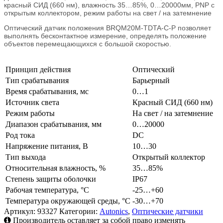
красный СИД (660 нм), влажность 35…85%, 0…20000мм, PNP с
открытым коллектором, режим работы на свет / на затемнение
Оптический датчик положения BRQM20M-TDTA-C-P позволяет
выполнять бесконтактное измерение, определять положение
объектов перемещающихся с большой скоростью.
Принцип действия
Оптический
Тип срабатывания
Барьерный
Время срабатывания, мс
0…1
Источник света
Красный СИД (660 нм)
Режим работы
На свет / на затемнение
Диапазон срабатывания, мм
0…20000
Род тока
DC
Напряжение питания, В
10…30
Тип выхода
Открытый коллектор
Относительная влажность, %
35…85%
Степень защиты оболочки
IP67
Рабочая температура, °C
-25…+60
Температура окружающей среды, °C
-30…+70
Артикул:
93327
Категории:
Autonics
,
Оптические датчики
Производитель оставляет за собой право изменять