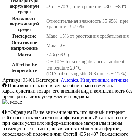
Температура
окружающей
-25…+70℃, при хранении: -30…+80℃
среды
Влажность
Относительная влажность 35-95%, при
окружающей
хранении: 35-95%
среды
Гистерезис
Макс. 15% от расстояния срабатывания
Остаточное
Макс. 2V
напряжение
Масса
~43г(~63г)
≤ ± 10 % for sensing distance at ambient
Affection by
temperature 20 ℃
temperature
(DIA. of sensing side Ø 8 mm: ≤ ± 15 %)
Артикул:
93461
Категории:
Autonics
,
Индуктивные датчики
Производитель оставляет за собой право изменять
характеристики товара, его внешний вид и комплектность без
предварительного уведомления продавца.
*Обращаем Ваше внимание на то, что данный интернет-
сайт носит исключительно информационный характер и ни
при каких условиях информационные материалы и цены,
размещенные на сайте, не являются публичной офертой,
определяемой положениями Статей 435 и 437 Гражданского