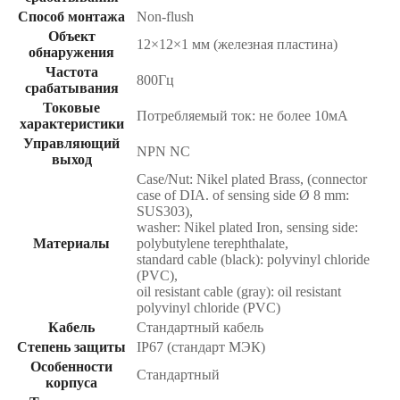
Способ монтажа
Non-flush
Объект
12×12×1 мм (железная пластина)
обнаружения
Частота
800Гц
срабатывания
Токовые
Потребляемый ток: не более 10мА
характеристики
Управляющий
NPN NC
выход
Case/Nut: Nikel plated Brass, (connector
case of DIA. of sensing side Ø 8 mm:
SUS303),
washer: Nikel plated Iron, sensing side:
Материалы
polybutylene terephthalate,
standard cable (black): polyvinyl chloride
(PVC),
oil resistant cable (gray): oil resistant
polyvinyl chloride (PVC)
Кабель
Стандартный кабель
Степень защиты
IP67 (стандарт МЭК)
Особенности
Стандартный
корпуса