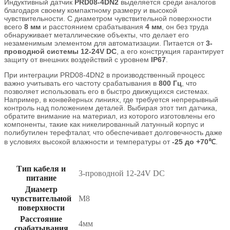
Индуктивный датчик
PRD08-4DN2
выделяется среди аналогов
благодаря своему компактному размеру и высокой
чувствительности. С диаметром чувствительной поверхности
всего
8 мм
и расстоянием срабатывания
4 мм
, он без труда
обнаруживает металлические объекты, что делает его
незаменимым элементом для автоматизации. Питается от
3-
проводной системы 12-24V DC
, а его конструкция гарантирует
защиту от внешних воздействий с уровнем
IP67
.
При интеграции PRD08-4DN2 в производственный процесс
важно учитывать его частоту срабатывания в
800 Гц
, что
позволяет использовать его в быстро движущихся системах.
Например, в конвейерных линиях, где требуется непрерывный
контроль над положением деталей. Выбирая этот тип датчика,
обратите внимание на материал, из которого изготовлены его
компоненты, такие как никелированный латунный корпус и
полибутилен терефталат, что обеспечивает долговечность даже
в условиях высокой влажности и температуры от
-25 до +70℃
.
Тип кабеля и
3-проводной 12-24V DC
питание
Диаметр
чувствительной
M8
поверхности
Расстояние
4мм
срабатывания