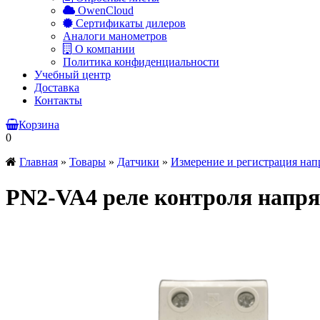
OwenCloud
Сертификаты дилеров
Аналоги манометров
О компании
Политика конфиденциальности
Учебный центр
Доставка
Контакты
Корзина
0
Главная
»
Товары
»
Датчики
»
Измерение и регистрация на
PN2-VA4 реле контроля напр