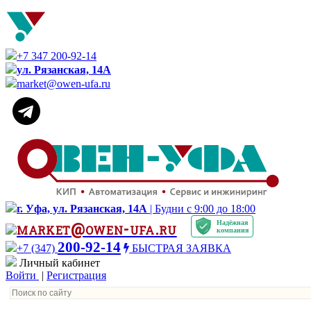
+7 347 200-92-14
ул. Рязанская, 14А
market@owen-ufa.ru
г. Уфа, ул. Рязанская, 14А
| Будни с 9:00 до 18:00
Надёжная
market@owen-ufa.ru
компания
200-92-14
+7 (347)
БЫСТРАЯ ЗАЯВКА
Личный кабинет
Войти
|
Регистрация