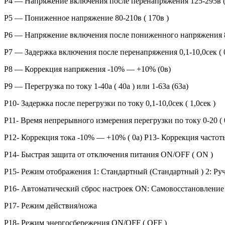
Р4 — Напряжение включения после перенапряжения 125-295в (
Р5 — Пониженное напряжение 80-210в ( 170в )
Р6 — Напряжение включения после пониженного напряжения 85
Р7 — Задержка включения после перенапряжения 0,1-10,0сек ( 0
Р8 — Коррекция напряжения -10% — +10% (0в)
Р9 — Перегрузка по току 1-40а ( 40а ) или 1-63а (63а)
Р10- Задержка после перегрузки по току 0,1-10,0сек ( 1,0сек )
Р11- Время непрерывного измерения перегрузки по току 0-20 ( 
Р12- Коррекция тока -10% — +10% ( 0а) Р13- Коррекция частоты
Р14- Быстрая защита от отключения питания ON/OFF ( ON )
Р15- Режим отображения 1: Стандартный (Стандартный ) 2: Ру
Р16- Автоматический сброс настроек ON: Самовосстановлени
Р17- Режим действия/ножа
Р18- Режим энергосбережения ON/OFF ( OFF )