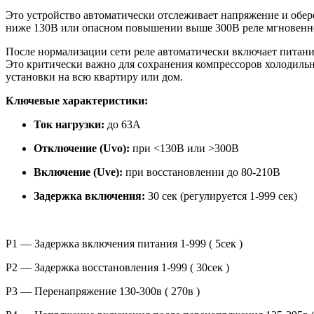
Это устройство автоматически отслеживает напряжение и обе
ниже 130В или опасном повышении выше 300В реле мгновенно
После нормализации сети реле автоматически включает питание 
Это критически важно для сохранения компрессоров холодильни
установки на всю квартиру или дом.
Ключевые характеристики:
Ток нагрузки:
до 63А
Отключение (Uvo):
при <130В или >300В
Включение (Uve):
при восстановлении до 80-210В
Задержка включения:
30 сек (регулируется 1-999 сек)
Р1 — Задержка включения питания 1-999 ( 5сек )
Р2 — Задержка восстановления 1-999 ( 30сек )
Р3 — Перенапряжение 130-300в ( 270в )