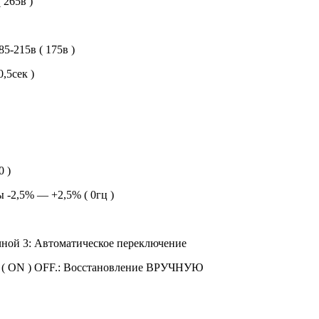
 265в )
-215в ( 175в )
,5сек )
0 )
 -2,5% — +2,5% ( 0гц )
чной 3: Автоматическое переключение
е ( ON ) OFF.: Восстановление ВРУЧНУЮ