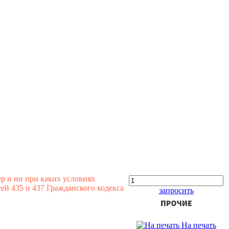
р и ни при каких условиях
й 435 и 437 Гражданского кодекса
запросить
На печать