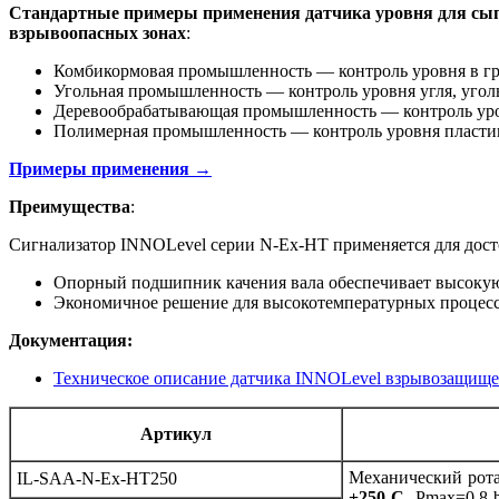
Стандартные примеры применения датчика уровня для сыпу
взрывоопасных зонах
:
Комбикормовая промышленность — контроль уровня в гр
Угольная промышленность — контроль уровня угля, уго
Деревообрабатывающая промышленность — контроль ур
Полимерная промышленность — контроль уровня пластик
Примеры применения →
Преимущества
:
Cигнализатор INNOLevel серии N-Ex-HT применяется для досто
Опорный подшипник качения вала обеспечивает высокую
Экономичное решение для высокотемпературных процес
Документация:
Техническое описание датчика INNOLevel взрывозащищ
Артикул
Механический рота
IL-SAA-N-Ex-HT250
+250 С
, Рmax=0.8 b