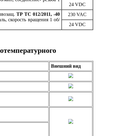
24 VDC
ывозащ.
ТР ТС 012/2011, -40
230 VAC
аль, скорость вращения 1 об/
24 VDC
отемпературного
Внешний вид