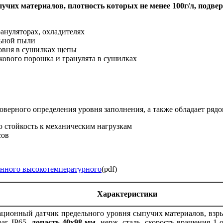
чих материалов, плотность которых не менее 100г/л, подве
ануляторах, охладителях
льной пыли
овня в сушилках щепы
ового порошка и гранулята в сушилках
верного определения уровня заполнения, а также обладает ряд
 стойкость к механическим нагрузкам
сов
енного высокотемпературного
(pdf)
Характеристики
ционный датчик предельного уровня сыпучих материалов, взр
ar, IP65,
лопасть 40х98 мм
, нерж. сталь, скорость вращения 1 