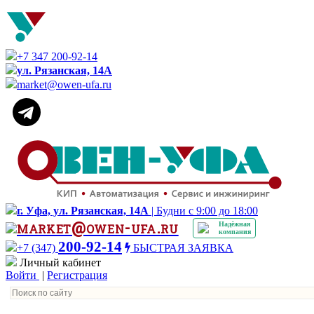
+7 347 200-92-14
ул. Рязанская, 14А
market@owen-ufa.ru
г. Уфа, ул. Рязанская, 14А
| Будни с 9:00 до 18:00
market@owen-ufa.ru
Надёжная
компания
200-92-14
+7 (347)
БЫСТРАЯ ЗАЯВКА
Личный кабинет
Войти
|
Регистрация