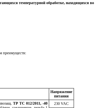
ргающихся температурной обработке, находящихся во
ом преимуществ:
Напряжение
питания
ывозащ.
ТР ТС 012/2011, -40
230 VAC
об/мин, соединение- резьба 1