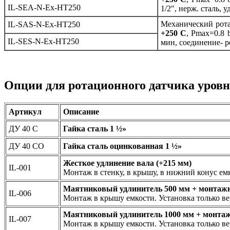
IL-SEA-N-Ex-HT250
1/2″, нерж. сталь, 
Механический рота
IL-SAS-N-Ex-HT250
+250 С
, Рmax=0.8 b
IL-SES-N-Ex-HT250
мин, соединение- ре
Опции для ротационного датчика уров
Артикул
Описание
ДУ 40 С
Гайка сталь 1 ½»
ДУ 40 СО
Гайка сталь оцинкованная 1 ½»
Жесткое удлинение вала (+215 мм)
IL-001
Монтаж в стенку, в крышу, в нижний конус емк
Маятниковый удлинитель 500 мм + монтаж
IL-006
Монтаж в крышу емкости. Установка только ве
Маятниковый удлинитель 1000 мм + монта
IL-007
Монтаж в крышу емкости. Установка только ве