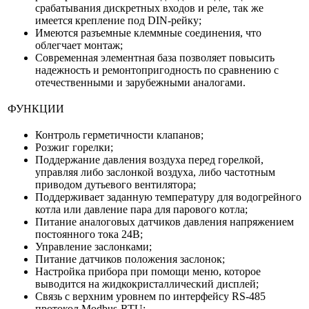
срабатывания дискретных входов и реле, так же
имеется крепление под DIN-рейку;
Имеются разъемные клеммные соединения, что
облегчает монтаж;
Современная элементная база позволяет повысить
надежность и ремонтопригодность по сравнению с
отечественными и зарубежными аналогами.
ФУНКЦИИ
Контроль герметичности клапанов;
Розжиг горелки;
Поддержание давления воздуха перед горелкой,
управляя либо заслонкой воздуха, либо частотным
приводом дутьевого вентилятора;
Поддерживает заданную температуру для водогрейного
котла или давление пара для парового котла;
Питание аналоговых датчиков давления напряжением
постоянного тока 24В;
Управление заслонками;
Питание датчиков положения заслонок;
Настройка прибора при помощи меню, которое
выводится на жидкокристаллический дисплей;
Связь с верхним уровнем по интерфейсу RS-485
протокол Modbus-RTU;