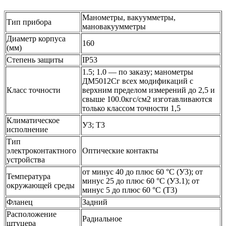
Манометры, вакуумметры,
Тип прибора
мановакуумметры
Диаметр корпуса
160
(мм)
Степень защиты
IP53
1.5; 1.0 — по заказу; манометры
ДМ5012Сг всех модификаций с
Класс точности
верхним пределом измерений до 2,5 и
свыше 100.0кгс/см2 изготавливаются
только классом точности 1,5
Климатическое
У3; Т3
исполнение
Тип
электроконтактного
Оптические контакты
устройства
от минус 40 до плюс 60 °С (У3); от
Температура
минус 25 до плюс 60 °С (У3.1); от
окружающей среды
минус 5 до плюс 60 °С (Т3)
Фланец
Задний
Расположение
Радиальное
штуцера