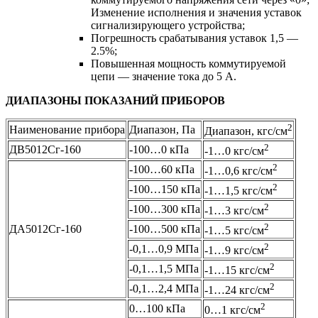
Изменение исполнения и значения уставок
сигнализирующего устройства;
Погрешность срабатывания уставок 1,5 —
2.5%;
Повышенная мощность коммутируемой
цепи — значение тока до 5 А.
ДИАПАЗОНЫ ПОКАЗАНИЙ ПРИБОРОВ
2
Наименование прибора
Диапазон, Па
Диапазон, кгс/см
2
ДВ5012Сг-160
-100…0 кПа
-1…0 кгс/см
2
-100…60 кПа
-1…0,6 кгс/см
2
-100…150 кПа
-1…1,5 кгс/см
2
-100…300 кПа
-1…3 кгс/см
2
ДА5012Сг-160
-100…500 кПа
-1…5 кгс/см
2
-0,1…0,9 МПа
-1…9 кгс/см
2
-0,1…1,5 МПа
-1…15 кгс/см
2
-0,1…2,4 МПа
-1…24 кгс/см
2
0…100 кПа
0…1 кгс/см