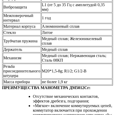
L1 (от 5 до 35 Гц с амплитудой 0,35
Виброзащита
мм)
Межповерочный
1 год
интервал
Материал корпуса
Алюминиевый сплав
Стекло
Литое
Медный сплав; Железоникелевый
Трубчатая пружина
сплав
Держатель
Медный сплав
Медный сплав; Нержавеющая сталь;
Механизм
Сталь 08КП
Резьба
присоединительного
М20*1,5-8g; R1/2; G1/2-B
штуцера
Масса прибора
не более 1,9 кг
ПРЕИМУЩЕСТВА МАНОМЕТРА ДМ5012Сг:
Отсутствие механических контактов,
эффектов дребезга, подгорания;
«Мягкое» включение коммутируемых цепей,
коммутатор включается при прохождении
коммутируемого напряжения сети через «0»;