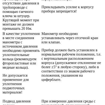
отсутствии давления в
Прикладывать усилие к корпусу
трубопроводе с
прибора запрещается!
помощью гаечного
ключа за штуцер.
Крутящий момент при
монтаже не должен
превышать 20 Нм.
В качестве уплотнения
Манометр необходимо
в месте соединения
устанавливать через отсечной кран
манометра с
или клапан.
источником давления
Прибор должен быть установлен в
необходимо применять
нормальном рабочем положении, т.е.
уплотнительные
с вертикальным расположением
кольца (рекомендуем
корпуса (допускаемое отклонение не
фторопластовые или
более ±5° в любую сторону), либо в
медные кольца).
соответствии со знаком рабочего
Не допускается
положения, указанном на
применение для
циферблате.
уплотнения
подмоточных
материалов!
Подвод давления
При измерении давления среды с