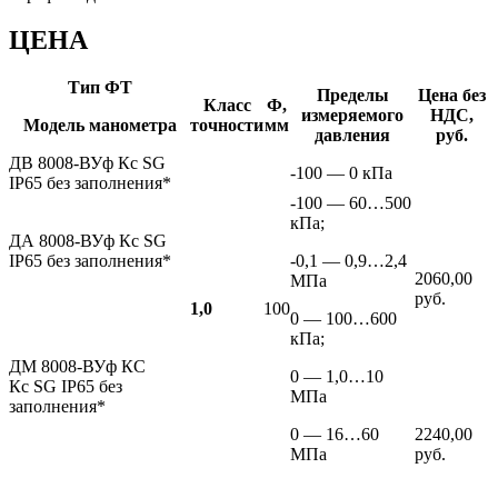
ЦЕНА
Тип ФТ
Пределы
Цена без
Класс
Ф,
измеряемого
НДС,
Модель манометра
точности
мм
давления
руб.
ДВ 8008-ВУф Кс SG
-100 — 0 кПа
IP65 без заполнения*
-100 — 60…500
кПа;
ДА 8008-ВУф Кс SG
IP65 без заполнения*
-0,1 — 0,9…2,4
2060,00
МПа
руб.
1,0
100
0 — 100…600
кПа;
ДМ 8008-ВУф КС
0 — 1,0…10
Кс SG IP65 без
МПа
заполнения*
0 — 16…60
2240,00
МПа
руб.