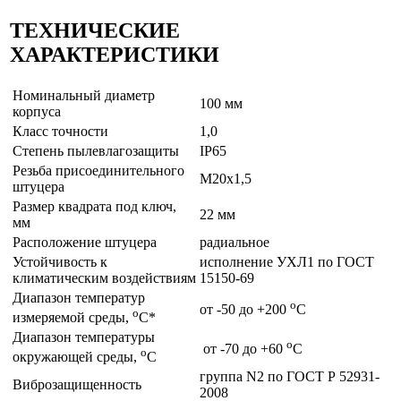
ТЕХНИЧЕСКИЕ
ХАРАКТЕРИСТИКИ
Номинальный диаметр
100 мм
корпуса
Класс точности
1,0
Степень пылевлагозащиты
IP65
Резьба присоединительного
М20х1,5
штуцера
Размер квадрата под ключ,
22 мм
мм
Расположение штуцера
радиальное
Устойчивость к
исполнение УХЛ1 по ГОСТ
климатическим воздействиям
15150-69
Диапазон температур
о
от -50 до +200
С
о
измеряемой среды,
С*
Диапазон температуры
о
от -70 до +60
С
о
окружающей среды,
С
группа N2 по ГОСТ Р 52931-
Виброзащищенность
2008