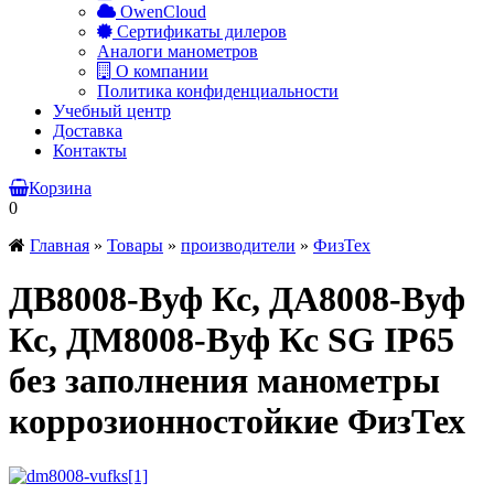
OwenCloud
Сертификаты дилеров
Аналоги манометров
О компании
Политика конфиденциальности
Учебный центр
Доставка
Контакты
Корзина
0
Главная
»
Товары
»
производители
»
ФизТех
ДВ8008-Вуф Кс, ДА8008-Вуф
Кс, ДМ8008-Вуф Кс SG IP65
без заполнения манометры
коррозионностойкие ФизТех