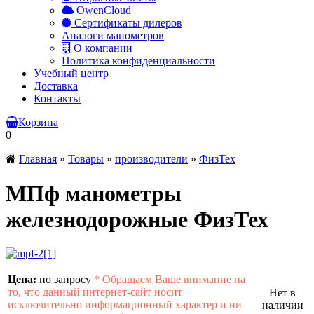
OwenCloud
Сертификаты дилеров
Аналоги манометров
О компании
Политика конфиденциальности
Учебный центр
Доставка
Контакты
Корзина
0
Главная
»
Товары
»
производители
»
ФизТех
МПф манометры
железнодорожные ФизТех
Цена:
по запросу
*
Обращаем Ваше внимание на
то, что данный интернет-сайт носит
Нет в
исключительно информационный характер и ни
наличии