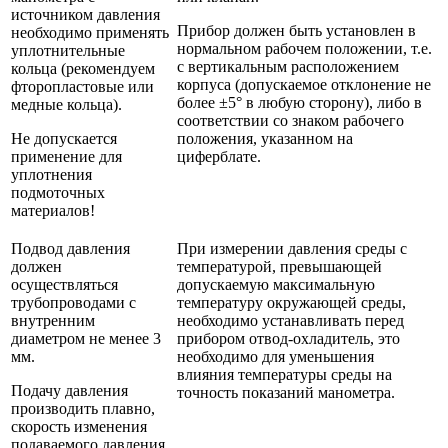
источником давления
Прибор должен быть установлен в
необходимо применять
нормальном рабочем положении, т.е.
уплотнительные
с вертикальным расположением
кольца (рекомендуем
корпуса (допускаемое отклонение не
фторопластовые или
более ±5° в любую сторону), либо в
медные кольца).
соответствии со знаком рабочего
Не допускается
положения, указанном на
применение для
циферблате.
уплотнения
подмоточных
материалов!
Подвод давления
При измерении давления среды с
должен
температурой, превышающей
осуществляться
допускаемую максимальную
трубопроводами с
температуру окружающей среды,
внутренним
необходимо устанавливать перед
диаметром не менее 3
прибором отвод-охладитель, это
мм.
необходимо для уменьшения
влияния температуры среды на
Подачу давления
точность показаний манометра.
производить плавно,
скорость изменения
подаваемого давления