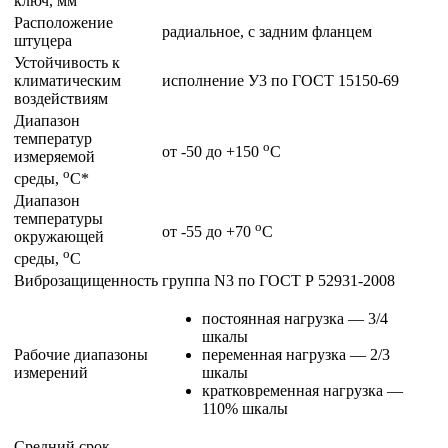
ключ, мм
Расположение
радиальное, с задним фланцем
штуцера
Устойчивость к
климатическим
исполнение У3 по ГОСТ 15150-69
воздействиям
Диапазон
температур
о
от -50 до +150
С
измеряемой
о
среды,
С*
Диапазон
температуры
о
от -55 до +70
С
окружающей
о
среды,
С
Виброзащищенность
группа N3 по ГОСТ Р 52931-2008
постоянная нагрузка — 3/4
шкалы
Рабочие диапазоны
переменная нагрузка — 2/3
измерений
шкалы
кратковременная нагрузка —
110% шкалы
Средний срок