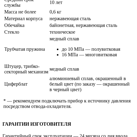
10 лет
службы
Масса не более
0,6 кг
Материал корпуса
нержавеющая сталь
Обечайка
байонетная, нержавеющая сталь
Стекло
техническое
медный сплав
Трубчатая пружина
до 10 МПа — полувитковая
16 МПа — многовитковая
Штуцер, трибко-
медный сплав
секторный механизм
алюминиевый сплав, окрашенный в
Циферблат
белый цвет (по заказу — окрашенный
в черный цвет)
* — рекомендуем подключать прибор к источнику давления
посредством отвода-охладителя.
ГАРАНТИИ ИЗГОТОВИТЕЛЯ
Гарантийный срок эксплуатации — 24 месяца со дня ввода