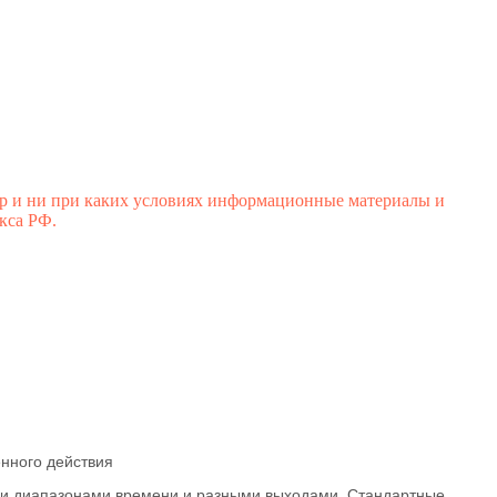
р и ни при каких условиях информационные материалы и
кса РФ.
енного действия
ыми диапазонами времени и разными выходами. Стандартные