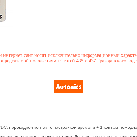
й интернет-сайт носит исключительно информационный характе
 определяемой положениями Статей 435 и 437 Гражданского коде
C, перекидной контакт с настройкой времени + 1 контакт немедл
наличию аналоговых переключателей. Доступны модели с различн