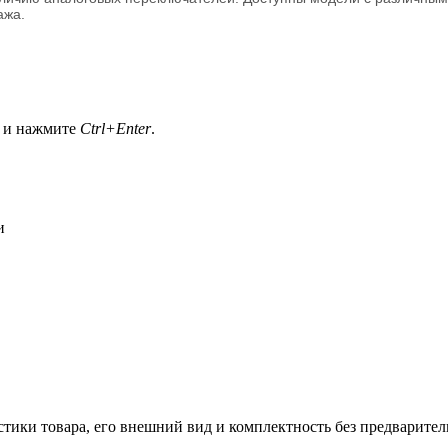
ажа.
а и нажмите
Ctrl+Enter
.
и
стики товара, его внешний вид и комплектность без предварите