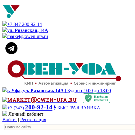
+7 347 200-92-14
ул. Рязанская, 14А
market@owen-ufa.ru
г. Уфа, ул. Рязанская, 14А
| Будни с 9:00 до 18:00
Надёжная
market@owen-ufa.ru
компания
200-92-14
+7 (347)
БЫСТРАЯ ЗАЯВКА
Личный кабинет
Войти
|
Регистрация