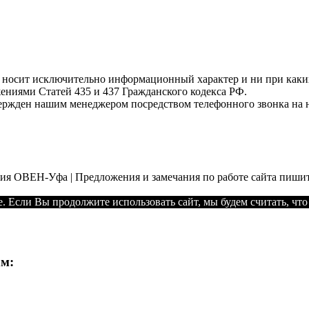
т носит исключительно информационный характер и ни при как
жениями Статей 435 и 437 Гражданского кодекса РФ.
твержден нашим менеджером посредством телефонного звонка на 
ния ОВЕН-Уфа | Предложения и замечания по работе сайта пишит
. Если Вы продолжите использовать сайт, мы будем считать, что 
ам: