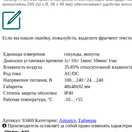
кронштейны DIN (Ш х В, 48 x 48 мм) обеспечивают удобство монт
Если вы нашли ошибку, пожалуйста, выделите фрагмент текст
Единицы измерения
секунды, минуты
Диапазон установки времени
1c/ 10c/ 1мин/ 10мин/ 1час
Влажность воздуха
35-85% относительной влажност
Род тока
AC/DC
Напряжение питания, В
100…240 / 24…240
Габариты
48х48х92 мм
Степень защиты оболочки
IP40
Рабочая температура, °C
-10…+55
Артикул:
93469
Категории:
Autonics
,
Таймеры
Производитель оставляет за собой право изменять характери