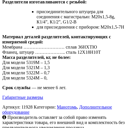
Разделители изготавливаются с резьбой:
присоединительного штуцера для
соединения с магистралью: М20х1,5-8g,
К1/4”, К1/2”, G1/2-B
для присоединения с прибором: М20х1,5-7Н
Материал деталей разделителей, контактирующих с
измеряемой средой:
Мембрана ……………………… сплав 36НХТЮ
Фланец, штуцер ……………….. сталь 12Х18Н10Т
Масса разделителей, кг, не более:
Для модели 5319М – 1,5
Для модели 5321М – 1,3
Для модели 5322М – 0,7
Для модели 5324М – 0,
Срок службы
— не менее 6 лет.
Габаритные размеры
Артикул:
11928
Категории:
Манотомь
,
Дополнительное
оборудование
Производитель оставляет за собой право изменять
характеристики товара, его внешний вид и комплектность без
предварительного уведомления продавца.