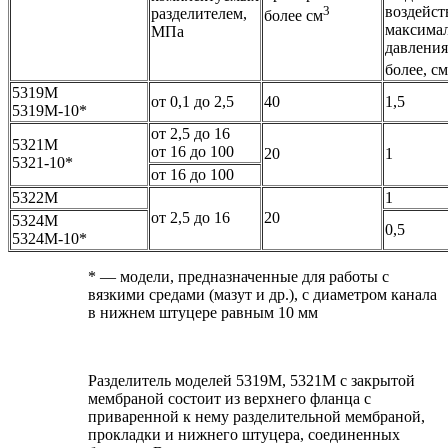
3
воздейст
разделителем,
более см
максима
МПа
давления
более, см
5319М
от 0,1 до 2,5
40
1,5
5319M-10*
от 2,5 до 16
5321М
от 16 до 100
20
1
5321-10*
от 16 до 100
5322М
1
от 2,5 до 16
20
5324М
0,5
5324М-10*
* — модели, предназначенные для работы с
вязкими средами (мазут и др.), с диаметром канала
в нижнем штуцере равным 10 мм
Разделитель моделей 5319М, 5321М с закрытой
мембраной состоит из верхнего фланца с
приваренной к нему разделительной мембраной,
прокладки и нижнего штуцера, соединенных