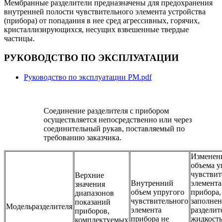
Мембранные разделители предназначены для предохранения
внутренней полости чувствительного элемента устройства
(прибора) от попадания в нее сред агрессивных, горячих,
кристаллизирующихся, несущих взвешенные твердые
частицы.
РУКОВОДСТВО ПО ЭКСПЛУАТАЦИИ
Руководство по эксплуатации РМ.pdf
Соединение разделителя с прибором
осуществляется непосредственно или через
соединительный рукав, поставляемый по
требованию заказчика.
Изменен
объема у
чувствит
Верхние
Внутренний
элемента
значения
объем упругого
прибора,
диапазонов
чувствительного
заполне
показаний
Модельразделителя
элемента
разделит
приборов,
прибора не
жидкость
комплектуемых