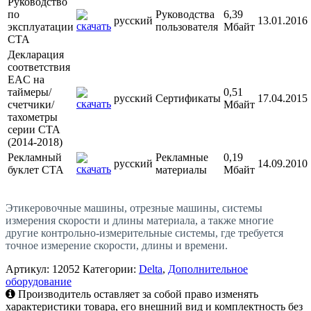
Руководство
по
Руководства
6,39
русский
13.01.2016
эксплуатации
пользователя
Мбайт
CTA
Декларация
соответствия
EAC на
таймеры/
0,51
русский
Сертификаты
17.04.2015
счетчики/
Мбайт
тахометры
серии CTA
(2014-2018)
Рекламный
Рекламные
0,19
русский
14.09.2010
буклет CTA
материалы
Мбайт
Этикеровочные машины, отрезные машины, системы
измерения скорости и длины материала, а также многие
другие контрольно-измерительные системы, где требуется
точное измерение скорости, длины и времени.
Артикул:
12052
Категории:
Delta
,
Дополнительное
оборудование
Производитель оставляет за собой право изменять
характеристики товара, его внешний вид и комплектность без