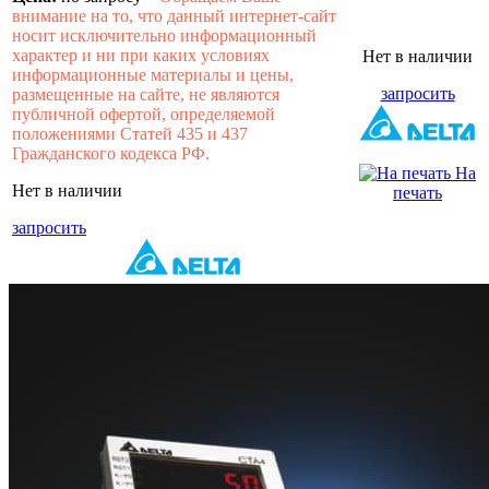
внимание на то, что данный интернет-сайт
носит исключительно информационный
характер и ни при каких условиях
Нет в наличии
информационные материалы и цены,
запросить
размещенные на сайте, не являются
публичной офертой, определяемой
положениями Статей 435 и 437
Гражданского кодекса РФ.
На
Нет в наличии
печать
запросить