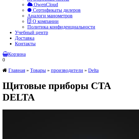
OwenCloud
Сертификаты дилеров
Аналоги манометров
О компании
Политика конфиденциальности
Учебный центр
Доставка
Контакты
Корзина
0
Главная
»
Товары
»
производители
»
Delta
Щитовые приборы CTA
DELTA