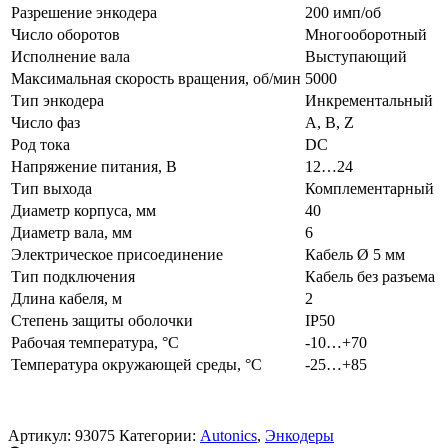
Разрешение энкодера
200 имп/об
Число оборотов
Многооборотный
Исполнение вала
Выступающий
Максимальная скорость вращения, об/мин
5000
Тип энкодера
Инкрементальный
Число фаз
A, B, Z
Род тока
DC
Напряжение питания, В
12…24
Тип выхода
Комплементарный
Диаметр корпуса, мм
40
Диаметр вала, мм
6
Электрическое присоединение
Кабель Ø 5 мм
Тип подключения
Кабель без разъема
Длина кабеля, м
2
Степень защиты оболочки
IP50
Рабочая температура, °C
-10…+70
Температура окружающей среды, °C
-25…+85
Артикул:
93075
Категории:
Autonics
,
Энкодеры