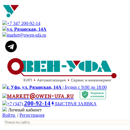
+7 347 200-92-14
ул. Рязанская, 14А
market@owen-ufa.ru
г. Уфа, ул. Рязанская, 14А
| Будни с 9:00 до 18:00
Надёжная
market@owen-ufa.ru
компания
200-92-14
+7 (347)
БЫСТРАЯ ЗАЯВКА
Личный кабинет
Войти
|
Регистрация