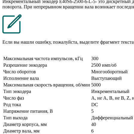
Инкрементальный энкодер E40S6-2500-6-L-5- это дискретный 
поворота. При непрерывном вращении вала возникает последо
Если вы нашли ошибку, пожалуйста, выделите фрагмент текст
Максимальная частота импульсов, кГц
300
Разрешение энкодера
2500 имп/об
Число оборотов
Многооборотный
Исполнение вала
Выступающий
Максимальная скорость вращения, об/мин
5000
Тип энкодера
Инкрементальный
Число фаз
A, не A, B, не B, Z, 
Род тока
DC
Напряжение питания, В
5
Тип выхода
Дифференциальный
Диаметр корпуса, мм
40
Диаметр вала, мм
6