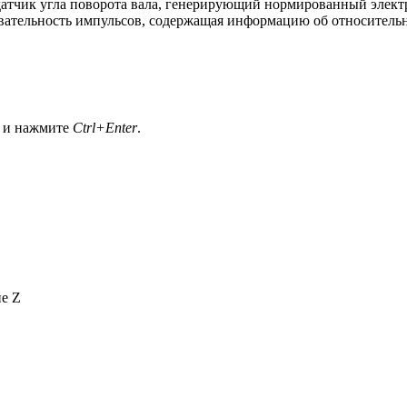
датчик угла поворота вала, генерирующий нормированный элект
вательность импульсов, содержащая информацию об относительн
а и нажмите
Ctrl+Enter
.
не Z