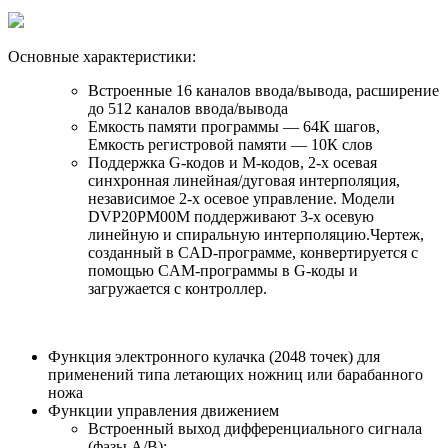
Основные характеристики:
Встроенные 16 каналов ввода/вывода, расширение
до 512 каналов ввода/вывода
Емкость памяти программы — 64К шагов,
Емкость регистровой памяти — 10К слов
Поддержка G-кодов и M-кодов, 2-х осевая
синхронная линейная/дуговая интерполяция,
независимое 2-х осевое управление. Модели
DVP20PM00M поддерживают 3-х осевую
линейную и спиральную интерполяцию.Чертеж,
созданный в CAD-программе, конвертируется с
помощью CAM-программы в G-коды и
загружается с контроллер.
Функция электронного кулачка (2048 точек) для
применений типа летающих ножниц или барабанного
ножа
Функции управления движением
Встроенный выход дифференциального сигнала
(фазы А/В):