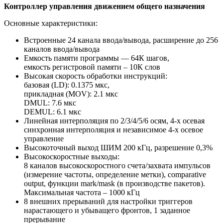
Контроллер управления движением общего назначения
Основные характеристики:
Встроенные 24 канала ввода/вывода, расширение до 256
каналов ввода/вывода
Емкость памяти программы — 64К шагов,
емкость регистровой памяти – 10К слов
Высокая скорость обработки инструкций:
базовая (LD): 0.1375 мкс,
прикладная (MOV): 2.1 мкс
DMUL: 7.6 мкс
DEMUL: 6.1 мкс
Линейная интерполяция по 2/3/4/5/6 осям, 4-х осевая
синхронная интерполяция и независимое 4-х осевое
управление
Высокоточный выход ШИМ 200 кГц, разрешение 0,3%
Высокоскоростные выходы:
8 каналов высокоскоростного счета/захвата импульсов
(измерение частоты, определение метки), comparative
output, функции mark/mask (в производстве пакетов).
Максимальная частота – 1000 кГц
8 внешних прерываний для настройки триггеров
нарастающего и убыващего фронтов, 1 заданное
прерывание