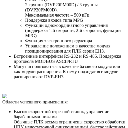
2 группы (DVP20PM00D) / 3 группы
(DVP20PM00D).
Максимальная частота – 500 кГц
Поддержка входов типа MPG
Функции однокоординатного управления
(поддержка 1-й скорости, 2-й скорости, функции
MPG)
Функция электронного редуктора
Управление положением в качестве модуля
позиционирования для ПЛК серии EH3.
Встроенные интерфейсы RS-232 и RS-485. Поддержка
протокола MODBUS ASCII/RTU
Могут использоваться в качестве базового модуля или
как модули расширения. К нему подходят все модули
расширения от DVP-EH3.
Области успешного применения:
Высокоскоростной отрезной станок, управление
барабанными ножами
Обычные ПЛК весьма ограничены скоростью обработки
ЦПУ, недостаточной синхронизацией, быстродействием