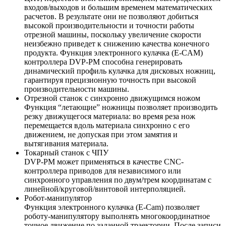
входов/выходов и большим временем математических
расчетов. В результате они не позволяют добиться
высокой производительности и точности работы
отрезной машины, поскольку увеличение скорости
неизбежно приведет к снижению качества конечного
продукта. Функция электронного кулачка (E-CAM)
контроллера DVP-PM способна генерировать
динамический профиль кулачка для дисковых ножниц,
гарантируя прецизионную точность при высокой
производительности машины.
Отрезной станок с синхронно движущимся ножом
Функция “летающие” ножницы позволяет производить
резку движущегося материала: во время реза нож
перемещается вдоль материала синхронно с его
движением, не допуская при этом замятия и
вытягивания материала.
Токарный станок с ЧПУ
DVP-PM может применяться в качестве CNC-
контроллера приводов для независимого или
синхронного управления по двум/трем координатам с
линейной/круговой/винтовой интерполяцией.
Робот-манипулятор
Функция электронного кулачка (E-Cam) позволяет
роботу-манипулятору выполнять многокоординатное
точное движение по заданной траектории. После записи