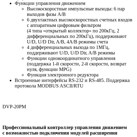
Функции управления движением
Высокоскоростные импульсные выходы: 6 пар
выходов фазы A/B
6 двухтактных высокоскоростных счетных входов
с аппаратным цифровым фильтром
(4 типа «открытый коллектор» по 200кГц, 2
дифференциальных по 200кГц), поддерживают
U/D, U/D Dir, A/B, 4A/B режимы счета
4 дифференциальных выхода по 1МГц,
поддерживают U/D, U/D Dir, A/B режимы
Функции однокоординатного управления
(поддержка 1-й скорости, 2-й скорости, возврат
нуля, функции MPG)
Функция электронного редуктора
Встроенные интерфейсы RS-232 и RS-485. Поддержка
протокола MODBUS ASCII/RTU
DVP-20PM
Профессиональный контроллер управления движением
с возможностью подключения модулей расширения