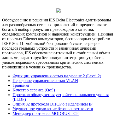
Оборудование и решения IES Delta Electronics адаптированы
для разнообразных сетевых приложений и предоставляют
богатый выбор продуктов превосходного качества,
обладающих компактной и надежной конструкцией. Начиная
от простых Ethernet коммутаторов, беспроводных устройств
IEEE 802.11, мобильной беспроводной связи, серверов
последовательных устройств и заканчивая шлюзами
протоколов, IES обеспечивают точный и стабильный обмен
данными, гарантируя бесшовную интеграцию утройств,
удовлетворяющих требованиям критических системных
приложений в условиях производства.
Функции управления сетью на уровне 2 (Level 2)
Передовое управление сетью VLAN
Транкинг
Качество сервиса (QoS)
Протокол обнаружения устройств канального уровня
(LLDP)
Опция 82 протокола DHCP о выделенном IP
Улучшенное управление безопасностью сети
Менеджер протокола MODBUS TCP