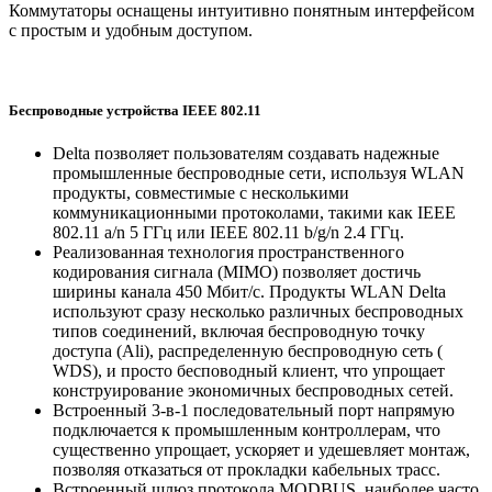
Коммутаторы оснащены интуитивно понятным интерфейсом
с простым и удобным доступом.
Беспроводные устройства IEEE 802.11
Delta позволяет пользователям создавать надежные
промышленные беспроводные сети, используя WLAN
продукты, совместимые с несколькими
коммуникационными протоколами, такими как IEEE
802.11 a/n 5 ГГц или IEEE 802.11 b/g/n 2.4 ГГц.
Реализованная технология пространственного
кодирования сигнала (MIMO) позволяет достичь
ширины канала 450 Мбит/с. Продукты WLAN Delta
используют сразу несколько различных беспроводных
типов соединений, включая беспроводную точку
доступа (Ali), распределенную беспроводную сеть (
WDS), и просто бесповодный клиент, что упрощает
конструирование экономичных беспроводных сетей.
Встроенный 3-в-1 последовательный порт напрямую
подключается к промышленным контроллерам, что
существенно упрощает, ускоряет и удешевляет монтаж,
позволяя отказаться от прокладки кабельных трасс.
Встроенный шлюз протокола MODBUS, наиболее часто