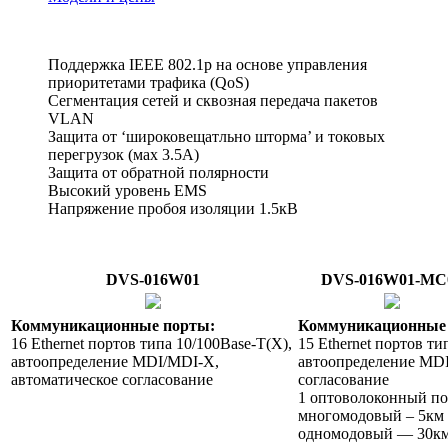
Поддержка IEEE 802.1p на основе управления
приоритетами трафика (QoS)
Сегментация сетей и сквозная передача пакетов
VLAN
Защита от ‘широковещатльно шторма’ и токовых
перегрузок (мах 3.5А)
Защита от обратной полярности
Высокий уровень EMS
Напряжение пробоя изоляции 1.5кВ
DVS-016W01
DVS-016W01-MC
Коммуникационные порты:
Коммуникационные
16 Ethernet портов типа 10/100Base-T(X),
15 Ethernet портов ти
автоопределение MDI/MDI-X,
автоопределение MDI
автоматическое согласование
согласование
1 оптоволоконный пор
многомодовый – 5км 
одномодовый — 30к