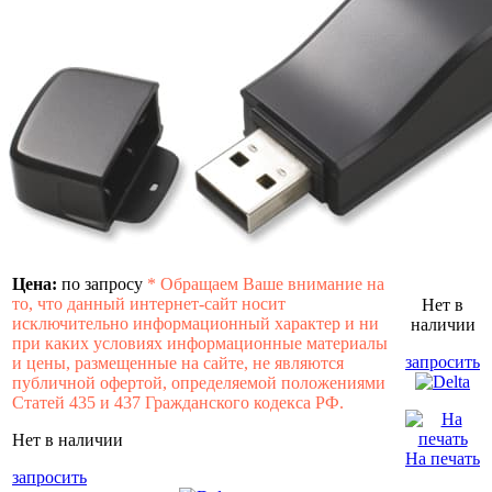
Цена:
по запросу
*
Обращаем Ваше внимание на
то, что данный интернет-сайт носит
Нет в
исключительно информационный характер и ни
наличии
при каких условиях информационные материалы
запросить
и цены, размещенные на сайте, не являются
публичной офертой, определяемой положениями
Статей 435 и 437 Гражданского кодекса РФ.
Нет в наличии
На печать
запросить