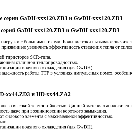
ле серии GaDH-xxx120.ZD3 и GwDH-xxx120.ZD3
е серий GaDH-xxx120.ZD3 и GwDH-xxx120.ZD3
агрузки с большими токами. Большие токи вызывают значительн
ризванные увеличить эффективность отведения тепла от сило
ей тиристоров SCR-типа.
адающим отличной теплопроводностью.
рганизации водяного охлаждения (для GwDH).
надежность работы ТТР в условиях импульсных помех, особенн
HD-xx44.ZD3 и HD-xx44.ZA2
щего высокой термостойкостью. Данный материал аналогичен по
ность даже при возникновении короткого замыкания.
 от силового элемента с максимальной эффективностью.
ков.
рганизации водяного охлаждения (для GwDH).