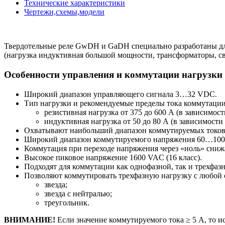
Технические характеристики
Чертежи,схемы,модели
Твердотельные реле GwDH и GaDH специально разработаны для
(нагрузка индуктивная большой мощности, трансформаторы, с
Особенности управления и коммутации нагрузки
Широкий диапазон управляющего сигнала 3…32 VDC.
Тип нагрузки и рекомендуемые пределы тока коммутации
резистивная нагрузка от 375 до 600 А (в зависимос
индуктивная нагрузка от 50 до 80 А (в зависимости
Охватывают наибольший диапазон коммутируемых токов 
Широкий диапазон коммутируемого напряжения 60…10
Коммутация при переходе напряжения через «ноль» сни
Высокое пиковое напряжение 1600 VAC (16 класс).
Подходят для коммутации как однофазной, так и трехфазн
Позволяют коммутировать трехфазную нагрузку с любой 
звезда;
звезда с нейтралью;
треугольник.
ВНИМАНИЕ!
Если значение коммутируемого тока ≥ 5 А, то 