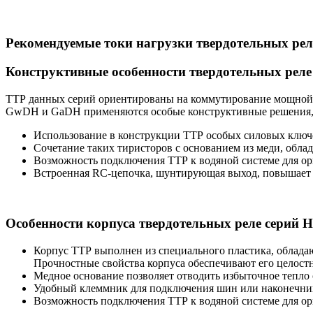
Рекомендуемые токи нагрузки твердотельных ре
Конструктивные особенности твердотельных рел
ТТР данных серий ориентированы на коммутирование мощной н
GwDH и GaDH применяются особые конструктивные решения, п
Использование в конструкции ТТР особых силовых ключ
Сочетание таких тиристоров с основанием из меди, обл
Возможность подключения ТТР к водяной системе для о
Встроенная RC-цепочка, шунтирующая выход, повышает 
Особенности корпуса твердотельных реле серий 
Корпус ТТР выполнен из специального пластика, обладаю
Прочностные свойства корпуса обеспечивают его целост
Медное основание позволяет отводить избыточное тепло
Удобный клеммник для подключения шин или наконечни
Возможность подключения ТТР к водяной системе для о