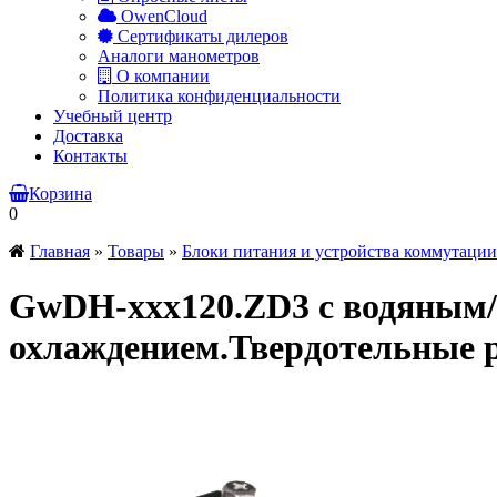
OwenCloud
Сертификаты дилеров
Аналоги манометров
О компании
Политика конфиденциальности
Учебный центр
Доставка
Контакты
Корзина
0
Главная
»
Товары
»
Блоки питания и устройства коммутации
GwDH-xxx120.ZD3 с водяным
охлаждением.Твердотельные 