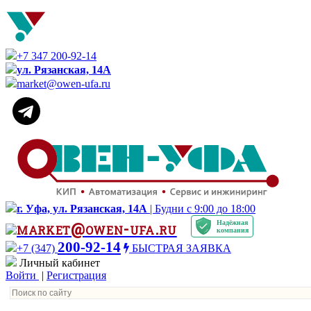
+7 347 200-92-14
ул. Рязанская, 14А
market@owen-ufa.ru
г. Уфа, ул. Рязанская, 14А
| Будни с 9:00 до 18:00
Надёжная
market@owen-ufa.ru
компания
200-92-14
+7 (347)
БЫСТРАЯ ЗАЯВКА
Личный кабинет
Войти
|
Регистрация