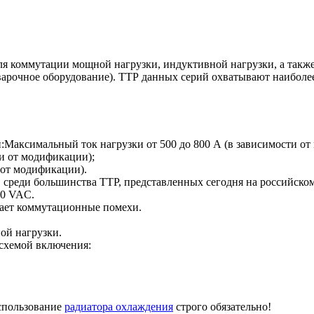
 коммутации мощной нагрузки, индуктивной нагрузки, а также 
варочное оборудование). ТТР данных серий охватывают наибол
:Максимальный ток нагрузки от 500 до 800 А (в зависимости от
ти от модификации);
 от модификации).
среди большинства ТТР, представленных сегодня на российско
00 VAC.
жает коммутационные помехи.
ой нагрузки.
схемой включения:
использование
радиатора охлаждения
строго обязательно!