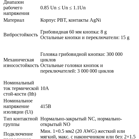
Диапазон
рабочего
0.85 Un ≤ Un ≤ 1.1Un
напряжения
Материал
Корпус PBT, контакты AgNi
Грибовидная 60 мм кнопка: 8 g
Вибростойкость
Остальные кнопки и переключатели: 15 g
Головка грибовидной кнопки: 300 000
Механическая
циклов
износостойкость
Остальные головки кнопок и
переключателей: 3 000 000 циклов
Номинальный
ток термической
10А
стой-кости (Ith)
Номинальное
напряжение
415В
изоляции (Ui)
Тип контактной
Нормально-закрытый NС, нормально-
группы
открытый NO
Мин. 1×0.5 мм2 (20 AWG) жесткий или
Подключение
мягкий, макс. c наконечником или без: 2×1.5