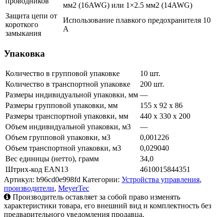
проводников
мм2 (16AWG) или 1×2.5 мм2 (14AWG)
Защита цепи от
Использование плавкого предохранителя 10
короткого
А
замыкания
Упаковка
Количество в групповой упаковке
10 шт.
Количество в транспортной упаковке
200 шт.
Размеры индивидуальной упаковки, мм
—
Размеры групповой упаковки, мм
155 х 92 х 86
Размеры транспортной упаковки, мм
440 х 330 х 200
Объем индивидуальной упаковки, м3
—
Объем групповой упаковки, м3
0,001226
Объем транспортной упаковки, м3
0,029040
Вес единицы (нетто), грамм
34,0
Штрих-код EAN13
4610015844351
Артикул:
b96cd0e998fd
Категории:
Устройства управления
,
производители
,
MeyerTec
Производитель оставляет за собой право изменять
характеристики товара, его внешний вид и комплектность без
предварительного уведомления продавца.