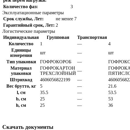
реж перем нагрузки:
Количество фаз:
3
Эксплуатационные параметры
Срок службы, Лет:
не менее 7
Гарантийный срок, Лет:
2
Логистические параметры
Индивидуальная
Групповая
Транспортная
Количество
1
—
4
Единицы
шт
—
шт
измерения
Тип упаковки
ГОФРОКОРОБ
—
ГОФРОК
Материал
ГОФРОКАРТОН
ГОФРОК
—
упаковки
ТРЕХСЛОЙНЫЙ
ПЯТИСЛ
Штрихкод
4606056822199
—
460605682
Вес брутто, кг
5
—
21.6
l, см
35.5
—
53.5
b, см
25
—
53
h, см
25
—
36
Скачать документы