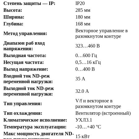
Степень защиты — IP:
IP20
Высота:
285 мм
Ширина:
180 мм
Глубина:
168 мм
Векторное управление в
Метод управления:
разомкнутом контуре
Диапазон раб вход
323…460 В
напряжения:
Выходная частота:
0…600 Гц
Несущая частота:
0,5…16 кГц
Выход напряжение:
0…400 В
Входной ток ND-реж
35 А
переменной нагрузки:
Выходной ток ND-реж
32.0 А
переменной нагрузки:
V/f и векторное в
Тип управления:
разомкнутом контуре
Тип охлаждения:
Вентилятор (встроенный)
Климатическое исполнение:
УХЛ3.1
Температура эксплуатации:
-10…+40 °C
Макс мощность двигателя ND-
15 кВт