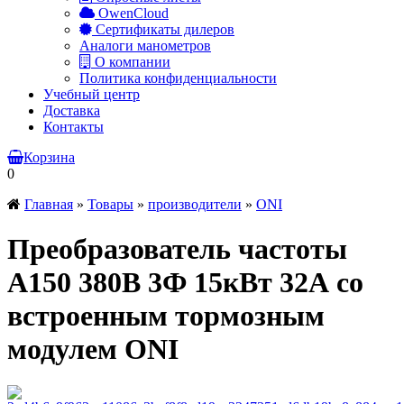
OwenCloud
Сертификаты дилеров
Аналоги манометров
О компании
Политика конфиденциальности
Учебный центр
Доставка
Контакты
Корзина
0
Главная
»
Товары
»
производители
»
ONI
Преобразователь частоты
A150 380В 3Ф 15кВт 32А со
встроенным тормозным
модулем ONI