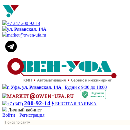
+7 347 200-92-14
ул. Рязанская, 14А
market@owen-ufa.ru
г. Уфа, ул. Рязанская, 14А
| Будни с 9:00 до 18:00
Надёжная
market@owen-ufa.ru
компания
200-92-14
+7 (347)
БЫСТРАЯ ЗАЯВКА
Личный кабинет
Войти
|
Регистрация