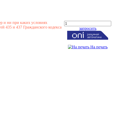
р и ни при каких условиях
й 435 и 437 Гражданского кодекса
запросить
На печать