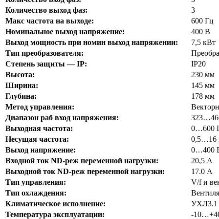
Количество выход фаз:
3
Макс частота на выходе:
600 Гц
Номинальное выход напряжение:
400 В
Выход мощность при номин выход напряжении:
7,5 кВт
Тип преобразователя:
Преобра
Степень защиты — IP:
IP20
Высота:
230 мм
Ширина:
145 мм
Глубина:
178 мм
Метод управления:
Векторн
Диапазон раб вход напряжения:
323…46
Выходная частота:
0…600 
Несущая частота:
0,5…16
Выход напряжение:
0…400 
Входной ток ND-реж переменной нагрузки:
20,5 А
Выходной ток ND-реж переменной нагрузки:
17.0 А
Тип управления:
V/f и в
Тип охлаждения:
Вентиля
Климатическое исполнение:
УХЛ3.1
Температура эксплуатации:
-10…+4