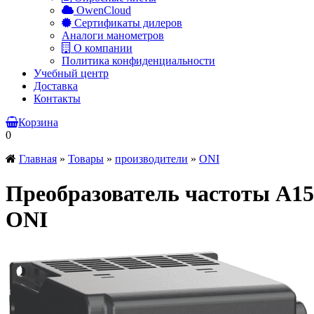
OwenCloud
Сертификаты дилеров
Аналоги манометров
О компании
Политика конфиденциальности
Учебный центр
Доставка
Контакты
Корзина
0
Главная
»
Товары
»
производители
»
ONI
Преобразователь частоты A15
ONI