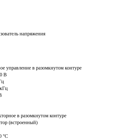
зователь напряжения
ое управление в разомкнутом контуре
0 В
Гц
 кГц
В
екторное в разомкнутом контуре
тор (встроенный)
0 °C