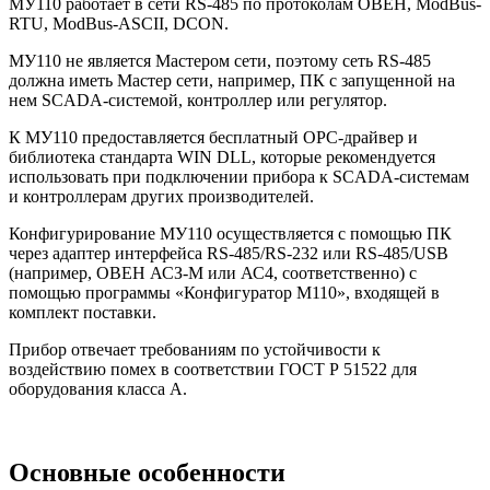
МУ110 работает в сети RS-485 по протоколам ОВЕН, ModBus-
RTU, ModBus-ASCII, DCON.
МУ110 не является Мастером сети, поэтому сеть RS-485
должна иметь Мастер сети, например, ПК с запущенной на
нем SCADA-системой, контроллер или регулятор.
К МУ110 предоставляется бесплатный ОРС-драйвер и
библиотека стандарта WIN DLL, которые рекомендуется
использовать при подключении прибора к SCADA-системам
и контроллерам других производителей.
Конфигурирование МУ110 осуществляется с помощью ПК
через адаптер интерфейса RS-485/RS-232 или RS-485/USB
(например, ОВЕН АСЗ-М или АС4, соответственно) с
помощью программы «Конфигуратор М110», входящей в
комплект поставки.
Прибор отвечает требованиям по устойчивости к
воздействию помех в соответствии ГОСТ Р 51522 для
оборудования класса А.
Основные особенности