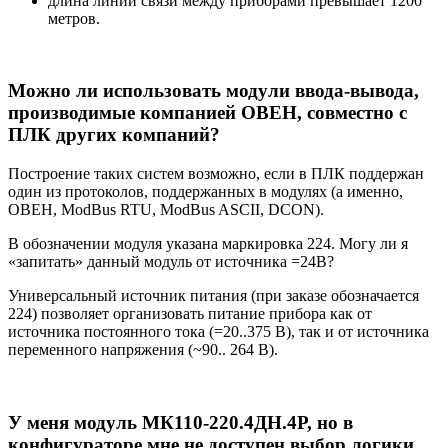
длина линии связи между приборами превышает 1200
метров.
Можно ли использовать модули ввода-вывода,
производимые компанией ОВЕН, совместно с
ПЛК других компаний?
Построение таких систем возможно, если в ПЛК поддержан
один из протоколов, поддержанных в модулях (а именно,
ОВЕН, ModBus RTU, ModBus ASCII, DCON).
В обозначении модуля указана маркировка 224. Могу ли я
«запитать» данный модуль от источника =24В?
Универсальный источник питания (при заказе обозначается
224) позволяет организовать питание прибора как от
источника постоянного тока (=20..375 В), так и от источника
переменного напряжения (~90.. 264 В).
У меня модуль МК110-220.4ДН.4Р, но в
конфигураторе мне не доступен выбор логики