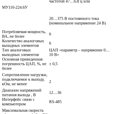
частотой 47…63Гц или
МУ110-224.6У
20…375 В постоянного тока
(номинальное напряжение 24 В)
Потребляемая мощность,
6
ВА, не более
Количество аналоговых
6
выходных элементов
Тип аналоговых
ЦАП «параметр – напряжение 0…
выходных элементов
10 В»
Основная приведенная
погрешность ЦАП, %, не
± 0,5
более
Сопротивление нагрузки,
подключаемое к выходу,
2
кОм, не менее
Диапазон напряжений
12…36
питания выхода , В
Интерфейс связи с
RS-485
компьютером
Максимальная скорость