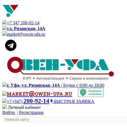
+7 347 200-92-14
ул. Рязанская, 14А
market@owen-ufa.ru
г. Уфа, ул. Рязанская, 14А
| Будни с 9:00 до 18:00
Надёжная
market@owen-ufa.ru
компания
200-92-14
+7 (347)
БЫСТРАЯ ЗАЯВКА
Личный кабинет
Войти
|
Регистрация