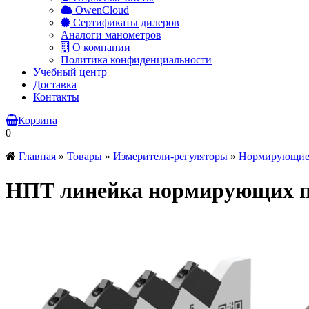
OwenCloud
Сертификаты дилеров
Аналоги манометров
О компании
Политика конфиденциальности
Учебный центр
Доставка
Контакты
Корзина
0
Главная
»
Товары
»
Измерители-регуляторы
»
Нормирующие 
НПТ линейка нормирующих пр