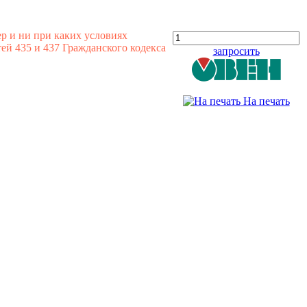
р и ни при каких условиях
й 435 и 437 Гражданского кодекса
запросить
На печать