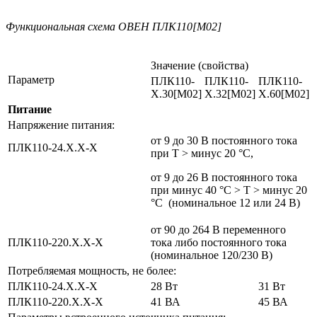
Функциональная схема ОВЕН ПЛК110[M02]
Значение (свойства)
Параметр
ПЛК110-
ПЛК110-
ПЛК110-
Х.30[М02]
Х.32[М02]
Х.60[М02]
Питание
Напряжение питания:
от 9 до 30 В постоянного тока
ПЛК110-24.Х.Х-Х
при Т > минус 20 °С,
от 9 до 26 В постоянного тока
при минус 40 °С > Т > минус 20
°С (номинальное 12 или 24 В)
от 90 до 264 В переменного
ПЛК110-220.Х.Х-Х
тока либо постоянного тока
(номинальное 120/230 В)
Потребляемая мощность, не более:
ПЛК110-24.Х.Х-Х
28 Вт
31 Вт
ПЛК110-220.Х.Х-Х
41 ВА
45 ВА