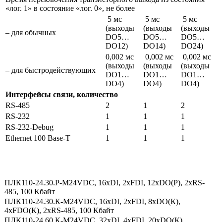
«лог. 1» в состояние «лог. 0», не более
5 мс
5 мс
5 мс
(выходы
(выходы
(выходы
– для обычных
DО5…
DО5…
DО5…
DО12)
DО14)
DО24)
0,002 мс
0,002 мс
0,002 мс
(выходы
(выходы
(выходы
– для быстродействующих
DО1…
DО1…
DО1…
DО4)
DО4)
DО4)
Интерфейсы связи, количество
RS-485
2
1
2
RS-232
1
1
1
RS-232-Debug
1
1
1
Ethernet 100 Base-T
1
1
1
ПЛК110-24.30.Р-М24VDC, 16xDI, 2xFDI, 12xDO(Р), 2xRS-
485, 100 Кбайт
ПЛК110-24.30.К-М24VDC, 16xDI, 2xFDI, 8xDO(К),
4xFDO(К), 2xRS-485, 100 Кбайт
ПЛК110-24.60.К-М24VDC, 32xDI, 4xFDI, 20xDO(К),