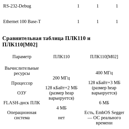
RS-232-Debug
1
1
1
Ethernet 100 Base-T
1
1
1
Сравнительная таблица ПЛК110 и
ПЛК110[М02]
Параметр
ПЛК110
ПЛК110[М02]
Вычислительные
400 МГц
ресурсы
200 МГц
128 кБайт+3 МБ
Процессор
128 кБайт+2 МБ
(размер heap
ОЗУ
(размер heap
варьируется)
варьируется)
FLASH-диск ПЛК
6 МБ
4 МБ
Операционная
Есть, EmbOS Segger
система
нет
— ОС реального
времени