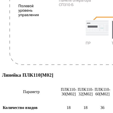
Линейка ПЛК110[М02]
ПЛК110-
ПЛК110-
ПЛК110-
Параметр
30[М02]
32[М02]
60[М02]
Количество входов
18
18
36