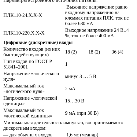
Параметры встроенного источника питания:
Выходное напряжение равно
входному напряжению на
ПЛК110-24.Х.Х-Х
клеммах питания ПЛК, ток не
более 630 мА
Выходное напряжение 24 В±4
ПЛК110-220.Х.Х-Х
%, ток не более 400 мА
Цифровые (дискретные) входы
Количество входов (из них
18 (2)
18 (2)
36 (4)
быстродействующих)
Тип входов по ГОСТ Р
1
51841–2001
Напряжение «логического
минус 3 … 5 В
нуля»
Максимальный ток
2 мА
«логического нуля»
Напряжение «логической
15…30 В
единицы»
Максимальный ток
9 мА (при 30 В)
«логической единицы»
Минимальная длительность импульса, воспринимаемого
дискретным входом:
— для обычных входов
1,6 мс (меандр)