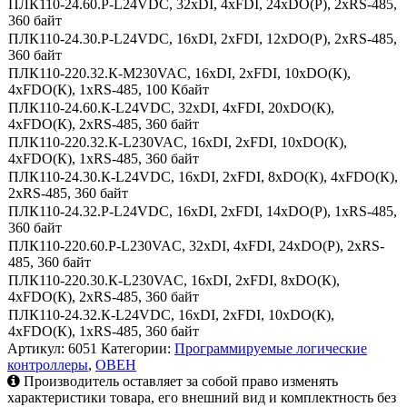
ПЛК110-24.60.Р-L24VDC, 32xDI, 4xFDI, 24xDO(Р), 2xRS-485,
360 байт
ПЛК110-24.30.Р-L24VDC, 16xDI, 2xFDI, 12xDO(Р), 2xRS-485,
360 байт
ПЛК110-220.32.К-М230VAC, 16xDI, 2xFDI, 10xDO(К),
4xFDO(К), 1xRS-485, 100 Кбайт
ПЛК110-24.60.К-L24VDC, 32xDI, 4xFDI, 20xDO(К),
4xFDO(К), 2xRS-485, 360 байт
ПЛК110-220.32.К-L230VAC, 16xDI, 2xFDI, 10xDO(К),
4xFDO(К), 1xRS-485, 360 байт
ПЛК110-24.30.К-L24VDC, 16xDI, 2xFDI, 8xDO(К), 4xFDO(К),
2xRS-485, 360 байт
ПЛК110-24.32.Р-L24VDC, 16xDI, 2xFDI, 14xDO(Р), 1xRS-485,
360 байт
ПЛК110-220.60.Р-L230VAC, 32xDI, 4xFDI, 24xDO(Р), 2xRS-
485, 360 байт
ПЛК110-220.30.К-L230VAC, 16xDI, 2xFDI, 8xDO(К),
4xFDO(К), 2xRS-485, 360 байт
ПЛК110-24.32.К-L24VDC, 16xDI, 2xFDI, 10xDO(К),
4xFDO(К), 1xRS-485, 360 байт
Артикул:
6051
Категории:
Программируемые логические
контроллеры
,
ОВЕН
Производитель оставляет за собой право изменять
характеристики товара, его внешний вид и комплектность без