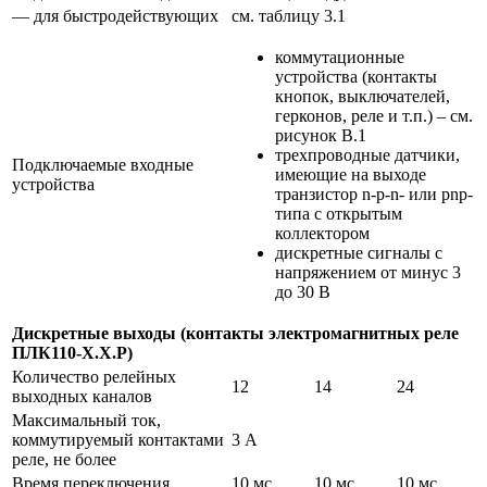
— для быстродействующих
см. таблицу 3.1
коммутационные
устройства (контакты
кнопок, выключателей,
герконов, реле и т.п.) – см.
рисунок В.1
трехпроводные датчики,
Подключаемые входные
имеющие на выходе
устройства
транзистор n-p-n- или pnp-
типа с открытым
коллектором
дискретные сигналы с
напряжением от минус 3
до 30 В
Дискретные выходы (контакты электромагнитных реле
ПЛК110-Х.Х.Р)
Количество релейных
12
14
24
выходных каналов
Максимальный ток,
коммутируемый контактами
3 А
реле, не более
Время переключения
10 мс
10 мс
10 мс