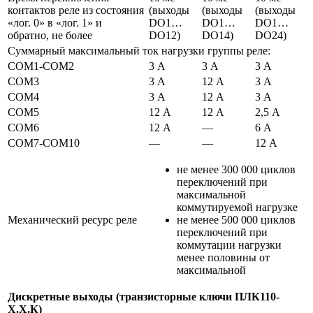
контактов реле из состояния
(выходы
(выходы
(выходы
«лог. 0» в «лог. 1» и
DО1…
DО1…
DО1…
обратно, не более
DО12)
DО14)
DО24)
Суммарный максимальный ток нагрузки группы реле:
COM1-COM2
3 А
3 А
3 А
COM3
3 А
12 А
3 А
COM4
3 А
12 А
3 А
COM5
12 А
12 А
2,5 А
COM6
12 А
—
6 А
COM7-COM10
—
—
12 А
не менее 300 000 циклов
переключений при
максимальной
коммутируемой нагрузке
Механический ресурс реле
не менее 500 000 циклов
переключений при
коммутации нагрузки
менее половины от
максимальной
Дискретные выходы (транзисторные ключи ПЛК110-
Х.Х.К)