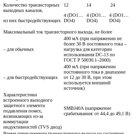
Количество транзисторных
12
14
24
выходных каналов,
4 (DО1…
4 (DО1…
4 (DО1…
из них быстродействующих
DО4)
DО4)
DО4)
Максимальный ток транзисторного выхода, не более
400 мА (при напряжении не
более 30 В постоянного тока –
– для обычных
нагрузка для категории
использования DC-13 по
ГОСТ Р 50030.1–2000)
400 мА (при напряжении
постоянного тока в диапазоне
– для быстродействующих
от 12 до 30 В, при этом
используется внешний
источник)
Характеристики
встроенного выходного
защитного элемента
SMBJ40A (напряжение
подавления помех,
срабатывания: от 44,4 до 49,1 В)
возникающих из-за
коммутации
индуктивностей (TVS диод)
Время переключения транзисторного выхода из состояния