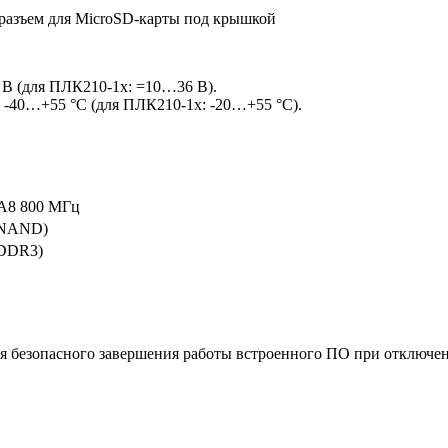
 разъем для MicroSD-карты под крышкой
В (для ПЛК210-1х: =10…36 В).
-40…+55 °С (для ПЛК210-1х: -20…+55 °С).
A8 800 МГц
(NAND)
(DDR3)
ля безопасного завершения работы встроенного ПО при отключе