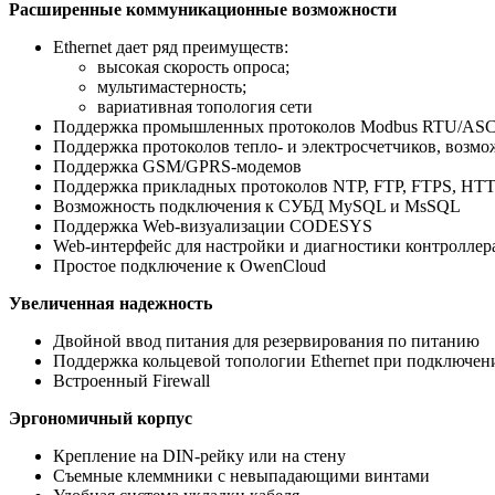
Расширенные коммуникационные возможности
Ethernet дает ряд преимуществ:
высокая скорость опроса;
мультимастерность;
вариативная топология сети
Поддержка промышленных протоколов Modbus RTU/ASCII/T
Поддержка протоколов тепло- и электросчетчиков, возм
Поддержка GSM/GPRS-модемов
Поддержка прикладных протоколов NTP, FTP, FTPS, HT
Возможность подключения к СУБД MySQL и MsSQL
Поддержка Web-визуализации CODESYS
Web-интерфейс для настройки и диагностики контроллер
Простое подключение к OwenCloud
Увеличенная надежность
Двойной ввод питания для резервирования по питанию
Поддержка кольцевой топологии Ethernet при подключе
Встроенный Firewall
Эргономичный корпус
Крепление на DIN-рейку или на стену
Съемные клеммники с невыпадающими винтами