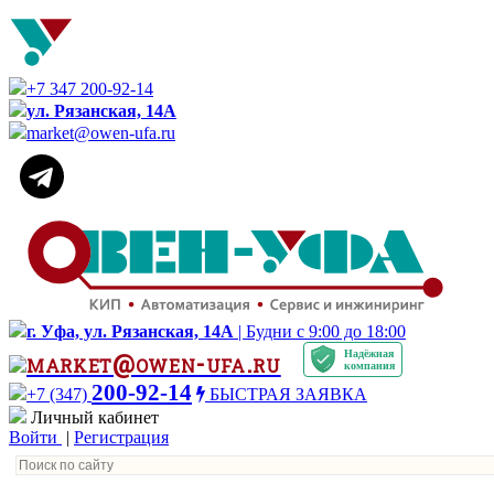
+7 347 200-92-14
ул. Рязанская, 14А
market@owen-ufa.ru
г. Уфа, ул. Рязанская, 14А
| Будни с 9:00 до 18:00
Надёжная
market@owen-ufa.ru
компания
200-92-14
+7 (347)
БЫСТРАЯ ЗАЯВКА
Личный кабинет
Войти
|
Регистрация