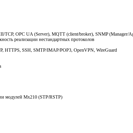
CP, OPC UA (Server), MQTT (client/broker), SNMP (Manager/Ag
ожность реализации нестандартных протоколов
TP, HTTPS, SSH, SMTP/IMAP/POP3, OpenVPN, WireGuard
а
нии модулей Мх210 (STP/RSTP)