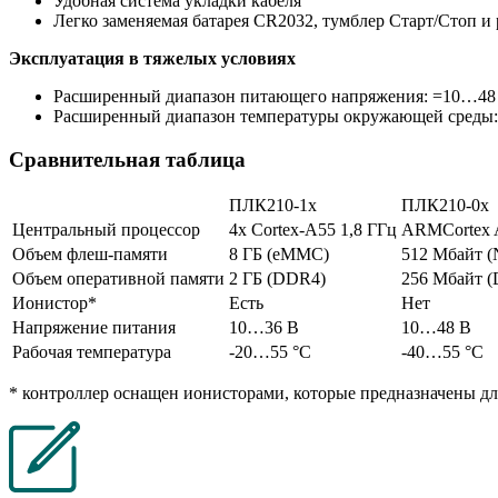
Удобная система укладки кабеля
Легко заменяемая батарея CR2032, тумблер Старт/Стоп и
Эксплуатация в тяжелых условиях
Расширенный диапазон питающего напряжения: =10…48 
Расширенный диапазон температуры окружающей среды: 
Сравнительная таблица
ПЛК210-1х
ПЛК210-0х
Центральный процессор
4х Cortex-А55 1,8 ГГц
ARMCortex 
Объем флеш-памяти
8 ГБ (eMMC)
512 Мбайт 
Объем оперативной памяти
2 ГБ (DDR4)
256 Мбайт 
Ионистор*
Есть
Нет
Напряжение питания
10…36 В
10…48 В
Рабочая температура
-20…55 °C
-40…55 °C
* контроллер оснащен ионисторами, которые предназначены д