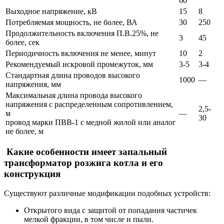
60
Выходное напряжение, кВ
15
8
Потребляемая мощность, не более, ВА
30
250
Продолжительность включения П.В.25%, не
3
45
более, сек
Периодичность включения не менее, минут
10
2
Рекомендуемый искровой промежуток, мм
3-5
3-4
Стандартная длина проводов высокого
1000
—
напряжения, мм
Максимальная длина провода высокого
напряжения с распределенным сопротивлением,
2,5-
м
—
30
провод марки ПВВ-1 с медной жилой или аналог
не более, м
Какие особенности имеет запальный
трансформатор розжига котла и его
конструкция
Существуют различные модификации подобных устройств:
Открытого вида с защитой от попадания частичек
мелкой фракции, в том числе и пыли.