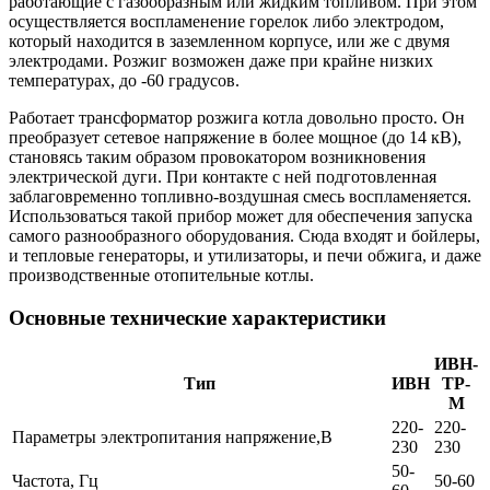
работающие с газообразным или жидким топливом. При этом
осуществляется воспламенение горелок либо электродом,
который находится в заземленном корпусе, или же с двумя
электродами. Розжиг возможен даже при крайне низких
температурах, до -60 градусов.
Работает трансформатор розжига котла довольно просто. Он
преобразует сетевое напряжение в более мощное (до 14 кВ),
становясь таким образом провокатором возникновения
электрической дуги. При контакте с ней подготовленная
заблаговременно топливно-воздушная смесь воспламеняется.
Использоваться такой прибор может для обеспечения запуска
самого разнообразного оборудования. Сюда входят и бойлеры,
и тепловые генераторы, и утилизаторы, и печи обжига, и даже
производственные отопительные котлы.
Основные технические характеристики
ИВН-
Тип
ИВН
ТР-
М
220-
220-
Параметры электропитания напряжение,В
230
230
50-
Частота, Гц
50-60