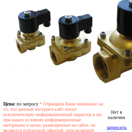
Цена:
по запросу
*
Обращаем Ваше внимание на
то, что данный интернет-сайт носит
Нет в
исключительно информационный характер и ни
наличии
при каких условиях информационные
материалы и цены, размещенные на сайте, не
запросить
являются публичной офертой, определяемой