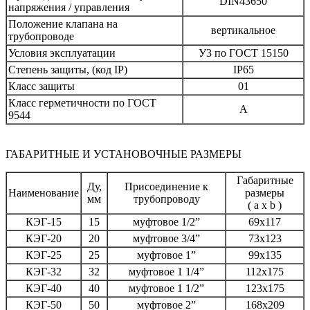
DIN43650
напряжения / управления
Положение клапана на
вертикальное
трубопроводе
Условия эксплуатации
У3 по ГОСТ 15150
Степень защиты, (код IP)
IР65
Класс защиты
01
Класс герметичности по ГОСТ
А
9544
ГАБАРИТНЫЕ И УСТАНОВОЧНЫЕ РАЗМЕРЫ
Габаритные
Ду,
Присоединение к
Наименование
размеры
мм
трубопроводу
( a x b )
КЭГ-15
15
муфтовое 1/2”
69х117
КЭГ-20
20
муфтовое 3/4”
73х123
КЭГ-25
25
муфтовое 1”
99х135
КЭГ-32
32
муфтовое 1 1/4”
112х175
КЭГ-40
40
муфтовое 1 1/2”
123х175
КЭГ-50
50
муфтовое 2”
168х209