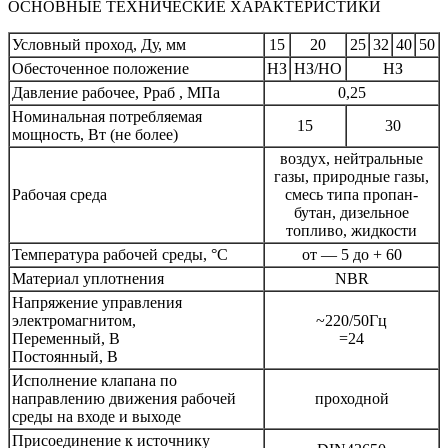
ОСНОВНЫЕ ТЕХНИЧЕСКИЕ ХАРАКТЕРИСТИКИ
Условный проход, Ду, мм
15
20
25
32
40
50
Обесточенное положение
НЗ
НЗ/НО
НЗ
Давление рабочее, Рраб , МПа
0,25
Номинальная потребляемая
15
30
мощность, Вт (не более)
воздух, нейтральные
газы, природные газы,
Рабочая среда
смесь типа пропан-
бутан, дизельное
топливо, жидкости
Температура рабочей среды, °С
от — 5 до + 60
Материал уплотнения
NBR
Напряжение управления
электромагнитом,
~220/50Гц
Переменный, В
=24
Постоянный, В
Исполнение клапана по
направлению движения рабочей
проходной
среды на входе и выходе
Присоединение к источнику