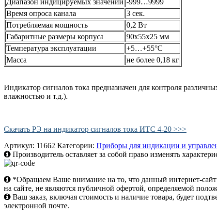
Диапазон индицируемых значений
-999…9999
Время опроса канала
3 сек.
Потребляемая мощность
0,2 Вт
Габаритные размеры корпуса
90х55х25 мм
Температура эксплуатации
+5…+55°С
Масса
не более 0,18 кг
Индикатор сигналов тока предназначен для контроля различны
влажностью и т.д.).
Скачать РЭ на индикатор сигналов тока ИТС 4-20 >>>
Артикул:
11662
Категории:
Приборы для индикации и управле
Производитель оставляет за собой право изменять характери
*Обращаем Ваше внимание на то, что данный интернет-сай
на сайте, не являются публичной офертой, определяемой поло
Ваш заказ, включая стоимость и наличие товара, будет под
электронной почте.