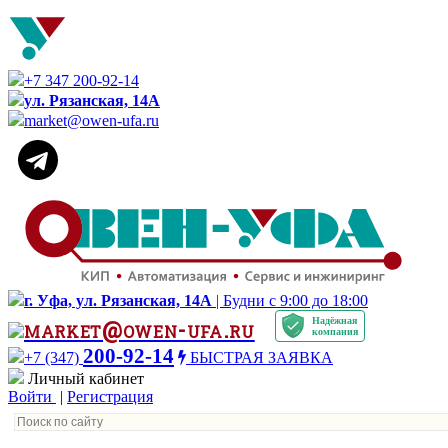
+7 347 200-92-14
ул. Рязанская, 14А
market@owen-ufa.ru
г. Уфа, ул. Рязанская, 14А
| Будни с 9:00 до 18:00
Надёжная
market@owen-ufa.ru
компания
200-92-14
+7 (347)
БЫСТРАЯ ЗАЯВКА
Личный кабинет
Войти
|
Регистрация