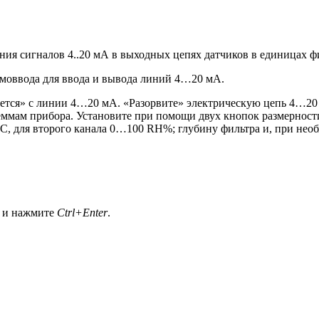
ния сигналов 4..20 мА в выходных цепях датчиков в единицах 
рмоввода для ввода и вывода линий 4…20 мА.
ается» с линии 4…20 мА. «Разорвите» электрическую цепь 4…20
ммам прибора. Установите при помощи двух кнопок размерности
, для второго канала 0…100 RH%; глубину фильтра и, при необ
а и нажмите
Ctrl+Enter
.