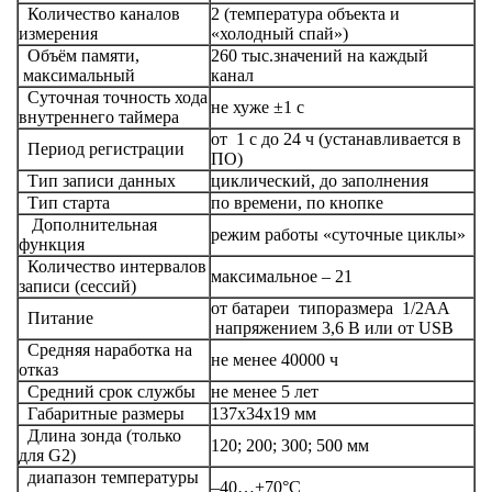
Количество каналов
2 (температура объекта и
измерения
«холодный спай»)
Объём памяти,
260 тыс.значений на каждый
максимальный
канал
Суточная точность хода
не хуже ±1 с
внутреннего таймера
от 1 с до 24 ч (устанавливается в
Период регистрации
ПО)
Тип записи данных
циклический, до заполнения
Тип старта
по времени, по кнопке
Дополнительная
режим работы «суточные циклы»
функция
Количество интервалов
максимальное – 21
записи (сессий)
от батареи типоразмера 1/2АА
Питание
напряжением 3,6 В или от USB
Средняя наработка на
не менее 40000 ч
отказ
Средний срок службы
не менее 5 лет
Габаритные размеры
137х34х19 мм
Длина зонда (только
120; 200; 300; 500 мм
для G2)
диапазон температуры
–40…+70°С