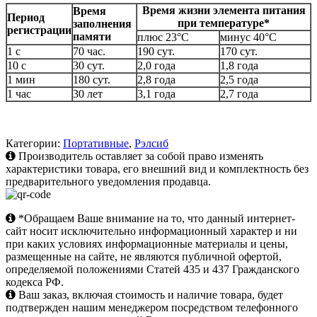
Время жизни элемента питания
Время
Период
при температуре*
заполнения
регистрации
памяти
плюс 23°С
минус 40°С
1 с
70 час.
190 сут.
170 сут.
10 с
30 сут.
2,0 года
1,8 года
1 мин
180 сут.
2,8 года
2,5 года
1 час
30 лет
3,1 года
2,7 года
Категории:
Портативные
,
Рэлсиб
Производитель оставляет за собой право изменять
характеристики товара, его внешний вид и комплектность без
предварительного уведомления продавца.
*Обращаем Ваше внимание на то, что данный интернет-
сайт носит исключительно информационный характер и ни
при каких условиях информационные материалы и цены,
размещенные на сайте, не являются публичной офертой,
определяемой положениями Статей 435 и 437 Гражданского
кодекса РФ.
Ваш заказ, включая стоимость и наличие товара, будет
подтвержден нашим менеджером посредством телефонного