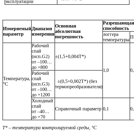
эксплуатации
Разрешающа
Основная
способность
Измеряемый
Диапазон
абсолютная
параметр
измерения
логгера
погрешность
П
температуры
Рабочий
спай
(исп.G2)
±(1,5+0,004Т*)
от –100…
до +800
1,0
0
Рабочий
Температура,
спай
±(0,5+0,002Т*) (без
°С
(исп.G3)
термопреобразователя)
от –100…
до +1200
Холодный
спай
Справочный параметр
0,1
0
от –40…
до +70
Т* – температура контролируемой среды, °С