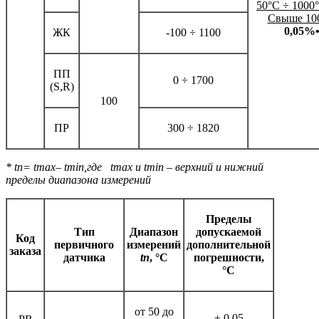
50
°
С
÷
1000
°
Свыше 10
0,05%
ЖК
-100 ÷ 1100
ПП
0 ÷ 1700
(S,R)
100
ПР
300 ÷ 1820
*
tn
=
tmax
–
tmin
,где
tmax
и
tmin
– верхний и нижний
пределы диапазона измерений
Пределы
Тип
Диапазон
допускаемой
Код
первичного
измерений
дополнительной
заказа
датчика
tn
, °С
погрешности,
°С
от 50 до
± 0,05