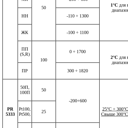
1°С
для 
50
диапазо
НН
-110 ÷ 1300
ЖК
-100 ÷ 1100
ПП
0 ÷ 1700
(S,R)
2°С
для 
100
диапазо
ПР
300 ÷ 1820
50П,
50
100П
-200÷600
PR
Pt100,
25
°
С
÷
300
°
25
5333
Pt500,
Свыше 300
°
С