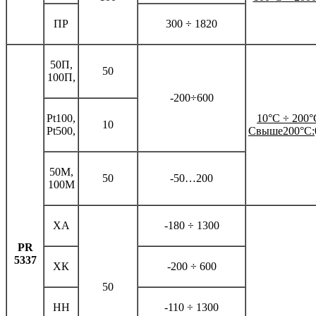
ПР
300 ÷ 1820
50П,
50
100П,
-200÷600
Pt100,
10
°
С
÷
200
°
10
Pt500,
Свыше200
°
С:
50М,
50
-50…200
100М
ХА
-180 ÷ 1300
PR
5337
ХК
-200 ÷ 600
50
НН
-110 ÷ 1300