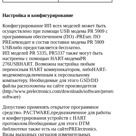
Настройка и конфигурирование
Конфигурирование ИП всех моделей может быть
осуществлено при помощи USB модема PR 5909 с
программным обеспечением (ПО) -PREset. ПО
PREsetвходит в состав поставки модема PR 5909
USBлибо предоставляется бесплатно.
ИП моделей PR 5335, PR5337 также могут быть
настроены с помощью HART-модемаPR
276USBHART. Возможна настройка любым
переносным HART коммуникатором, либоHART-
модемомподключенным к персональному
компьютеру. Необходимые для этого GSD/DD
файлы расположены на сайте производителя
(http://www.prelectronics.com/downloads/software/preset-
software)
Допустимо применять открытое программное
средство- PACTWARE,предназначенное для работы
и конфигурирования устройств с HART
протоколом.Необходимые для этого DTM
библиотеки также есть на сайтеPRElectronics.
Виды выходных сигналов измерительных