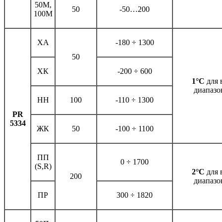
50М,
50
-50…200
100М
ХА
-180 ÷ 1300
50
ХК
-200 ÷ 600
1°С
для 
диапазо
НН
100
-110 ÷ 1300
PR
5334
ЖК
50
-100 ÷ 1100
ПП
0 ÷ 1700
(S,R)
2°С
для 
200
диапазо
ПР
300 ÷ 1820