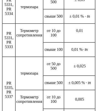
PR
500
5331,
термопара
PR
5334
свыше 500
± 0,01 % ·
tn
Термометр
от 10 до
0,01
PR
сопротивления
100
5331,
PR
5333
свыше 100
0,01 %·
tn
от 50 до
± 0,025
500
термопара
свыше 500
± 0,005 % ·
tn
PR
5335,
PR
5337
Термометр
от 10 до
0,005
сопротивления
100