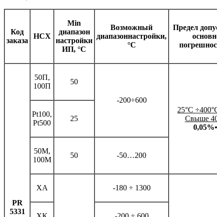
Min
Возможный
Предел допу
Код
диапазон
НСХ
диапазоннастройки,
основн
заказа
настройки
°
С
погрешнос
ИП,
°
С
50П,
50
100П
-200÷600
25
°
С
÷
400
°
Pt100,
25
Свыше 4
Pt500
0,05%
50М,
50
-50…200
100М
ХА
-180 ÷ 1300
PR
5331
ХК
-200 ÷ 600