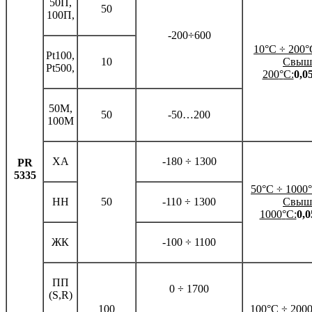
50П,
50
100П,
-200÷600
10
°
С
÷
200
°
Pt100,
10
Свыш
Pt500,
200
°
С:
0,0
50М,
50
-50…200
100М
ХА
-180 ÷ 1300
PR
5335
50
°
С
÷
1000
°
НН
50
-110 ÷ 1300
Свыш
1000
°
С:
0,
ЖК
-100 ÷ 1100
ПП
0 ÷ 1700
(S,R)
100
100
°
С
÷
200