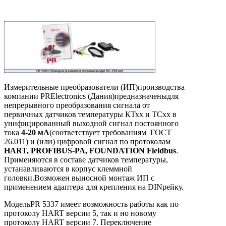
Измерительные преобразователи (ИП)производства
компании PRElectronics (Дания)предназначеныдля
непрерывного преобразования сигнала от
первичных датчиков температуры КТхх и ТСхх в
унифицированный выходной сигнал постоянного
тока
4-20 мА
(соответствует требованиям ГОСТ
26.011) и (или) цифровой сигнал по протоколам
HART, PROFIBUS-PA, FOUNDATION Fieldbus
.
Применяются в составе датчиков температуры,
устанавливаются в корпус клеммной
головки.Возможен выносной монтаж ИП с
применением адаптера для крепления на DINрейку.
МодельPR 5337 имеет возможность работы как по
протоколу HART версии 5, так и но новому
протоколу HART версии 7. Переключение