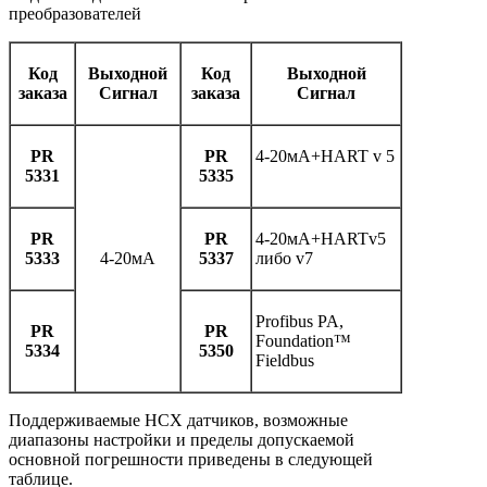
преобразователей
Код
Выходной
Код
Выходной
заказа
Сигнал
заказа
Сигнал
PR
PR
4-20мА+HART v 5
5331
5335
PR
PR
4-20мА+HARTv5
5333
4-20мА
5337
либо v7
Profibus PA,
PR
PR
Foundation™
5334
5350
Fieldbus
Поддерживаемые НСХ датчиков, возможные
диапазоны настройки и пределы допускаемой
основной погрешности приведены в следующей
таблице.