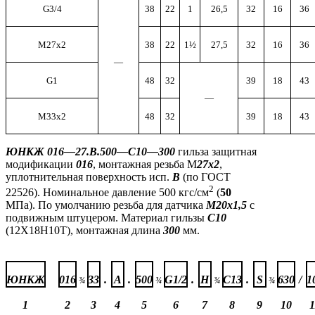
G
3/4
38
22
1
26,5
32
16
36
М27х2
38
22
1½
27,5
32
16
36
—
G
1
48
32
39
18
43
—
М33х2
48
32
39
18
43
ЮНКЖ 016
—
27.В.500
—
C
10
—
300
гильза защитная
модификации
016
, монтажная резьба М
27х2
,
уплотнительная поверхность исп.
В
(по ГОСТ
2
22526). Номинальное давление 500 кгс/см
(
50
МПа). По умолчанию резьба для датчика
М20х1,5
с
подвижным штуцером. Материал гильзы
С10
(12Х18Н10Т), монтажная длина
300
мм.
ЮНКЖ
016
33
.
А
.
500
G1/2
.
Н
С13
.
S
630
/
1
¾
¾
¾
¾
1
2
3
4
5
6
7
8
9
10
1