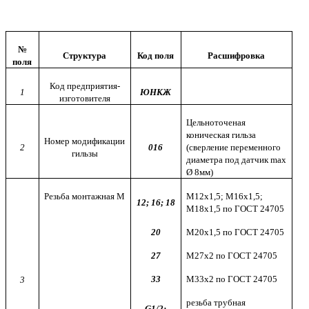
№
Структура
Код поля
Расшифровка
поля
Код предприятия-
1
ЮНКЖ
изготовителя
Цельноточеная
коническая гильза
Номер модификации
2
016
(сверление переменного
гильзы
диаметра под датчик max
Ø 8мм)
Резьба монтажная
M
М12х1,5; М16х1,5;
12; 16; 18
М18х1,5 по ГОСТ 24705
20
М20х1,5
по ГОСТ 24705
27
М27х2
по ГОСТ 24705
33
М33х2
по ГОСТ 24705
3
резьба трубная
G
1/2;