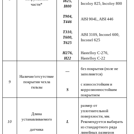
I825,
Incoloy 825, Incoloy 800
части*
I800
Т
904,
AISI 904L, AISI 446
Т
446
Т
31
0,
AISI
310
S
,
Inconel
600,
Т600,
Inconel 625
Т625
H
276,
Hastelloy
C
-276,
H
22
Hastelloy
C
-22
без покрытия (поле не
—
заполняется)
Наличие/отсутствие
9
покрытия чехла
с износостойким и
гильзы
S
коррозионностойким
покрытием
размер от
уплотнительной
Длина
поверхности, мм.
устанавливаемого
10
L
Рекомендуется выбирать
из стандартного ряда
датчика
линейных размеров