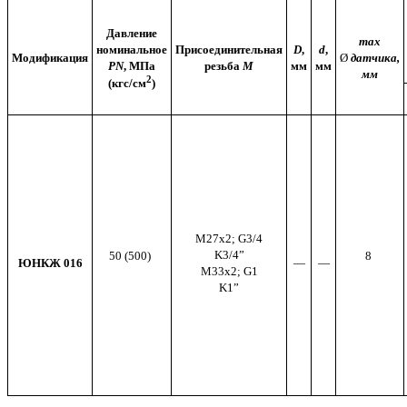
Давление
max
номинальное
Присоединительная
D
,
d
,
Модификация
Ø
датчика,
РN
, МПа
резьба
М
мм
мм
мм
2
(
кгс/см
)
М27х2;
G
3/4
K
3/4
”
50
(500)
8
ЮНКЖ 016
—
—
М33х2;
G
1
K
1”