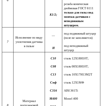
6
резьба коническая
дюймовая ГОСТ 6111
только для гильз под
K
1/2;
монтаж датчиков с
неподвижным
штуцером.
под подвижный штуцер
—
Исполнение по виду
(поле не заполняется)
7
уплотнения датчика
под неподвижный
в гильзе
Н
штуцер
С10
сталь 12Х18Н10Т;
С08
сталь 08Х18Н10Т;
С13
сталь 10Х17Н13М2Т
Смф
сталь 12Х1МФ
С316
AISI 361Ti
М
400
Monel 400
Материал
8
погружаемой