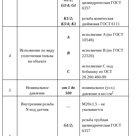
цилиндрическая ГОСТ
G
3/4;
G
1
6357
K
1/2;
резьба коническая
K
3/4;
K
1
дюймовая ГОСТ 6111
исполнение
A
(по ГОСТ
A
10549)
Исполнение по виду
исполнение
B
(по ГОСТ
B
4
уплотнения гильзы
22526)
на объекте
исполнение
C
под
C
бобышку по ОСТ
26.260.460-99
Номинальное
от 1 до
номинальное (усл.)
5
2
давление
500
давление в кгс/см
Внутренняя резьба
М20х1,5 – не
—
N
под датчик
указывается
резьба трубная
G
1/2;
цилиндрическая ГОСТ
6357