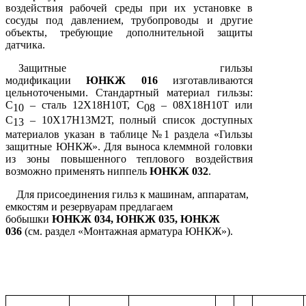
воздействия рабочей среды при их установке в
сосуды под давлением, трубопроводы и другие
объекты, требующие дополнительной защиты
датчика.
Защитные гильзы
модификации
ЮНКЖ
016
изготавливаются
цельноточеными. Стандартный материал гильзы:
С
– сталь 12Х18Н10Т, С
– 08Х18Н10Т или
10
08
С
– 10Х17Н13М2Т, полный список доступных
13
материалов указан в таблице №1 раздела «Гильзы
защитные ЮНКЖ». Для выноса клеммной головки
из зоны повышенного теплового воздействия
возможно применять ниппель
ЮНКЖ 032
.
Для присоединения гильз к машинам, аппаратам,
емкостям и резервуарам предлагаем
бобышки
ЮНКЖ 034, ЮНКЖ 035, ЮНКЖ
036
(см. раздел «Монтажная арматура ЮНКЖ»).