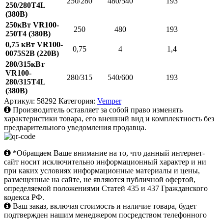
250/280
480/540
193
250/280T4L
(380В)
250кВт VR100-
250
480
193
250T4 (380В)
0,75 кВт VR100-
0,75
4
1,4
0075S2B (220В)
280/315кВт
VR100-
280/315
540/600
193
280/315T4L
(380В)
Артикул:
58292
Категория:
Vemper
Производитель оставляет за собой право изменять
характеристики товара, его внешний вид и комплектность без
предварительного уведомления продавца.
*Обращаем Ваше внимание на то, что данный интернет-
сайт носит исключительно информационный характер и ни
при каких условиях информационные материалы и цены,
размещенные на сайте, не являются публичной офертой,
определяемой положениями Статей 435 и 437 Гражданского
кодекса РФ.
Ваш заказ, включая стоимость и наличие товара, будет
подтвержден нашим менеджером посредством телефонного