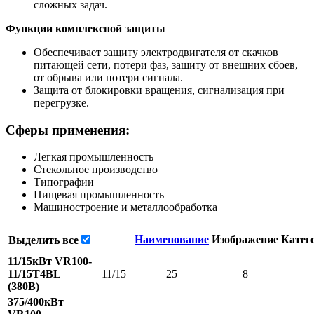
сложных задач.
Функции комплексной защиты
Обеспечивает защиту электродвигателя от скачков
питающей сети, потери фаз, защиту от внешних сбоев,
от обрыва или потери сигнала.
Защита от блокировки вращения, сигнализация при
перегрузке.
Сферы применения:
Легкая промышленность
Стекольное производство
Типографии
Пищевая промышленность
Mашиностроение и металлообработка
Наименование
Изображение
Катег
Выделить все
11/15кВт VR100-
11/15T4BL
11/15
25
8
(380В)
375/400кВт