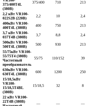
VR100-
375/400
710
213
375/400T4L
(380В)
2,2 кВт VR100-
2,2
10
2,4
022S2B (220В)
400кВт VR100-
400
750
213
400T4L (380В)
3,7 кВт VR100-
3,7
8,8
2,4
037T4B (380В)
500кВт VR100-
500
930
213
500T4L (380В)
55/75кВт VR100-
55/75T4 (380В)
55/75
110/152
39
Частотный
преобразователь
630кВт VR100-
600
1200
250
630T4L (380В)
15/18,5кВт
VR100-
15/18,5
32
8
15/18,5T4BL
(380В)
22 кВт VR100-
22T4B (380В)
—
—
—
Частотный