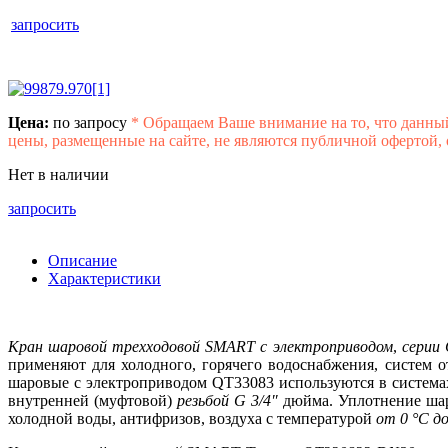
запросить
Цена:
по запросу
*
Обращаем Ваше внимание на то, что данны
цены, размещенные на сайте, не являются публичной офертой,
Нет в наличии
запросить
Описание
Характеристики
Кран шаровой трехходовой
SMART
с электроприводом
,
серии
применяют для холодного, горячего водоснабжения, систем 
шаровые с электроприводом
QT
33083 используются в систем
внутренней (муфтовой)
резьбой
G
3/4″
дюйма.
Уплотнение ш
холодной воды, антифризов, воздуха
с температурой
от 0 °С до