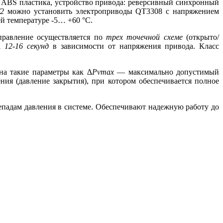
з
ABS
пластика, устройство привода: реверсивный синхронный
/2
можно установить электроприводы
QT
3308 с напряжением
 температуре -5… +60 °С.
равление осуществляется по
трех точечной схеме
(открыто/
за
12-16 секунд
в зависимости от напряжения привода.
Класс
 на такие параметры как
∆Pvmax
— максимально допустимый
ия (давление закрытия), при котором обеспечивается полное
епадам давления в системе. Обеспечивают надежную работу до