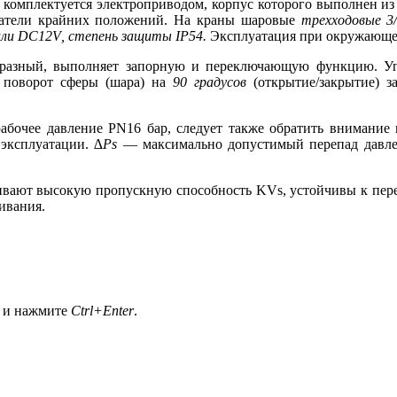
комплектуется электроприводом, корпус которого выполнен и
ючатели крайних положений. На краны шаровые
трехходовые 3
ли
DC
12
V
, степень защиты
IP
54.
Эксплуатация при окружающей
разный, выполняет запорную и переключающую функцию. Уп
поворот сферы (шара) на
90 градусов
(открытие/закрытие) 
рабочее давление
PN
16 бар, следует также обратить внимание
 эксплуатации.
∆Ps
— максимально допустимый перепад давлен
ивают высокую пропускную способность
KVs
, устойчивы к пер
ивания.
а и нажмите
Ctrl+Enter
.