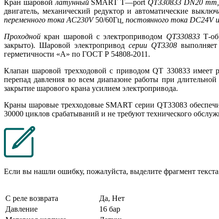
Кран шаровой
латунный
SMART
T
—
port
QT
330833
DN
20
mm
,
двигатель, механический редуктор и автоматические выкл
переменного тока
AC
230
V
50/60Гц
, постоянного тока
DC
24
V
и
Проходной
кран шаровой с электроприводом
QT
330833
Т-об
закрыто). Шаровой электропривод
серии
QT
3308
выполняет 
герметичности «А» по ГОСТ Р 54808-2011.
Клапан шаровой трехходовой с приводом
QT
330833 имеет 
перепад давления во всем диапазоне работы при длительной
закрытие шарового крана усилием электропривода.
Краны шаровые трехходовые
SMART
серии
QT
33083 обеспеч
30000 циклов срабатываний и не требуют технического обслуж
Если вы нашли ошибку, пожалуйста, выделите фрагмент текст
С реле возврата
Да, Нет
Давление
16 бар