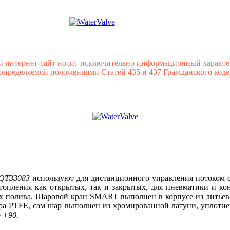
й интернет-сайт носит исключительно информационный характе
 определяемой положениями Статей 435 и 437 Гражданского коде
QT
33083
используют для дистанционного управления потоком с
отопления как открытых, так и закрытых, для пневматики и к
ах полива. Шаровой кран
SMART
выполнен в корпусе из литьев
ара
PTFE, сам шар выполнен из хромированной латуни, уплотн
 +90.