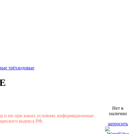
вые трёхходовые
VE
Нет в
наличии
ер и ни при каких условиях информационные
данского кодекса РФ.
запросить