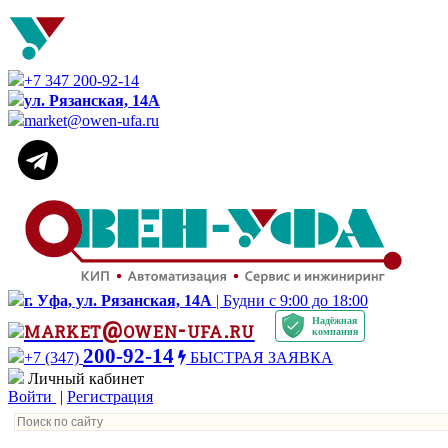
+7 347 200-92-14
ул. Рязанская, 14А
market@owen-ufa.ru
г. Уфа, ул. Рязанская, 14А
| Будни с 9:00 до 18:00
Надёжная
market@owen-ufa.ru
компания
200-92-14
+7 (347)
БЫСТРАЯ ЗАЯВКА
Личный кабинет
Войти
|
Регистрация