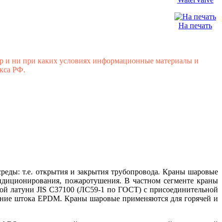
На печать
р и ни при каких условиях информационные материалы и
кса РФ.
реды: т.е. открытия и закрытия трубопровода
.
Краны шаровые
ондиционирования, пожаротушения. В частном сегменте краны
ой латуни JIS C37100 (ЛС59-1 по ГОСТ) с присоединительной
ение штока EPD
M
. Краны шаровые применяются для горячей и