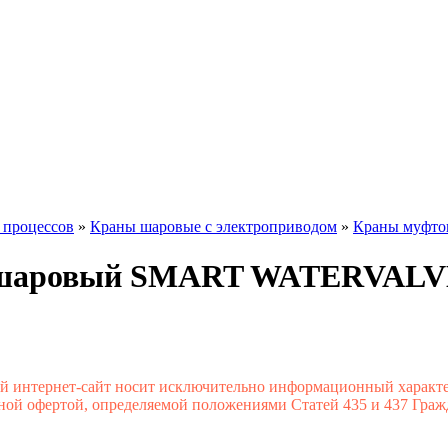
 процессов
»
Краны шаровые с электроприводом
»
Краны муфто
н шаровый SMART WATERVAL
ый интернет-сайт носит исключительно информационный характ
ной офертой, определяемой положениями Статей 435 и 437 Граж