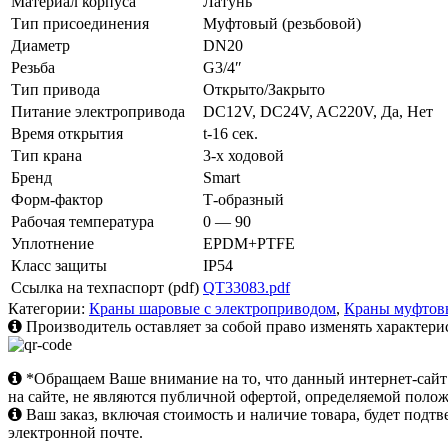
Материал корпуса
Латунь
Тип присоединения
Муфтовый (резьбовой)
Диаметр
DN20
Резьба
G3/4″
Тип привода
Открыто/Закрыто
Питание электропривода
DC12V, DC24V, AC220V, Да, Нет
Время открытия
t-16 сек.
Тип крана
3-х ходовой
Бренд
Smart
Форм-фактор
Т-образный
Рабочая температура
0 — 90
Уплотнение
EPDM+PTFE
Класс защиты
IP54
Ссылка на техпаспорт (pdf)
QT33083.pdf
Категории:
Краны шаровые с электроприводом
,
Краны муфтов
Производитель оставляет за собой право изменять характери
*Обращаем Ваше внимание на то, что данный интернет-сай
на сайте, не являются публичной офертой, определяемой поло
Ваш заказ, включая стоимость и наличие товара, будет под
электронной почте.