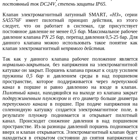
постоянный ток
DC
24
V
, степень защиты
IP
65.
Клапан электромагнитный латунный
SMART
,
«НЗ»,
серии
SA
5576
F
имеет пилотный принцип действия, из этого
следует, что он работает в системах, где присутствует
постоянное давление не менее
0,5 бар.
Максимальное рабочее
давление клапана
PN
25 бар
, перепад давления 0,5-25 бар. Для
данного клапана можно использовать такое понятие как
клапан электромагнитный
непрямого действия.
Так как у данного клапана рабочее положение является
нормально-закрытым
, без напряжения на электромагнитной
катушке он закрыт. Поршень клапана прижат к седлу усилием
пружины
0,5 бар
и давлением среды в над поршневом
пространстве, которое поддерживается через
перепускной
канал
в поршне и равно давлению на входе в клапан.
Пилотный канал
, находящийся на выходе из клапана закрыт
подпружиненным плунжером
и его диаметр больше диаметра
перепускного канала
в поршне. При подаче напряжения на
соленоидную катушку создается электромагнитное поле, в
результате плунжер поднимается и открывает пилотный
канал. Происходит снижение давления в над поршневом
пространстве. Из-за разницы давлений поршень поднимается
вверх и клапан открывается. Электромагнитный клапан будет
находиться в открытом состоянии до снятия напряжения с