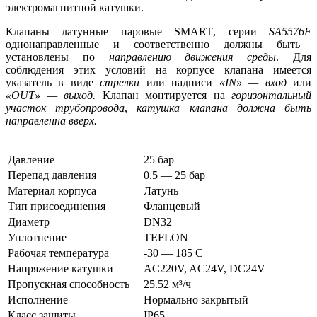
электромагнитной катушки.
Клапаны латунные паровые
SMART
, серии
SA
5576
F
однонаправленные и соответственно должны быть
установлены по
направлению движения среды
. Для
соблюдения этих условий на корпусе клапана имеется
указатель в виде
стрелки
или надписи
«
IN
» — вход
или
«
OUT
» — выход.
Клапан монтируется на
горизонтальный
участок трубопровода
,
катушка клапана должна быть
направленна вверх.
Давление
25 бар
Перепад давления
0.5 — 25 бар
Материал корпуса
Латунь
Тип присоединения
Фланцевый
Диаметр
DN32
Уплотнение
TEFLON
Рабочая температура
-30 — 185 C
Напряжение катушки
AC220V, AC24V, DC24V
Пропускная способность
25.52 м³/ч
Исполнение
Нормально закрытый
Класс защиты
IP65