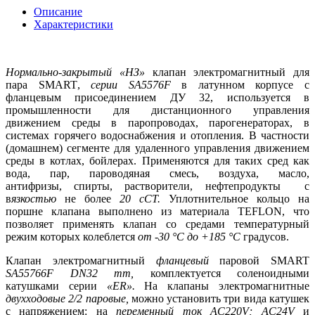
Описание
Характеристики
Нормально-закрытый «НЗ»
клапан электромагнитный для
пара
SMART
,
серии
SA
5576
F
в латунном корпусе с
фланцевым присоединением ДУ 32, используется в
промышленности для дистанционного управления
движением среды в паропроводах, парогенераторах, в
системах горячего водоснабжения и отопления. В частности
(домашнем) сегменте для удаленного управления движением
среды в котлах, бойлерах. Применяются для таких сред как
вода, пар, пароводяная смесь, воздуха, масло,
антифризы, спирты, растворители, нефтепродукты с
в
язкостью
не более
20 сСТ.
Уплотнительное кольцо на
поршне клапана выполнено из материала
TEFLON
, что
позволяет применять клапан со средами температурный
режим которых колеблется
от -30 °С до +185 °С
градусов.
Клапан электромагнитный
фланцевый
паровой
SMART
SA
55766
F
DN
32
mm
,
комплектуется соленоидными
катушками серии
«
ER
».
На клапаны электромагнитные
двухходовые 2/2 паровые,
можно установить три вида катушек
с напряжением: на
переменный ток
AC
220
V
;
AC
24
V
и