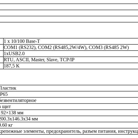
1 x 10/100 Base-T
COM1 (RS232), COM2 (RS485,2W/4W), COM3 (RS485 2W)
1xUSB2.0
RTU, ASCII, Master, Slave, TCP/IP
187,5 K
Пластик
IP65
безвентиляторное
в щит
192×138 мм
200.3х146.3х34 мм
0.60 кг
крепежные элементы, предохранитель, разъем питания, инструк