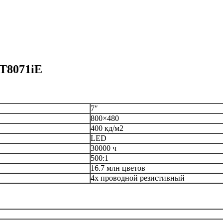
T8071iE
7″
800×480
400 кд/м2
LED
30000 ч
500:1
16.7 млн цветов
4х проводной резистивный