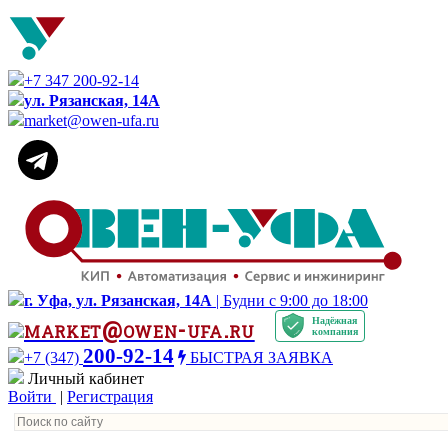
+7 347 200-92-14
ул. Рязанская, 14А
market@owen-ufa.ru
г. Уфа, ул. Рязанская, 14А
| Будни с 9:00 до 18:00
Надёжная
market@owen-ufa.ru
компания
200-92-14
+7 (347)
БЫСТРАЯ ЗАЯВКА
Личный кабинет
Войти
|
Регистрация