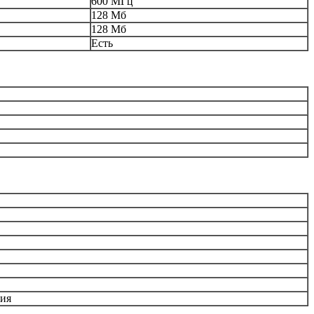
600 МГц
128 Мб
128 Мб
Есть
ция