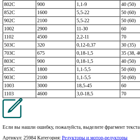
802С
900
1,1-9
40 (50)
852C
1600
5,5-22
50 (60)
902С
2100
5,5-22
50 (60)
1002
2900
11-30
60
1102
4500
2,2-11
70
503С
320
0,12-0,37
30 (35)
703С
675
0,18-1,5
35 (38, 4
803С
900
0,18-1,5
40 (50)
853C
1800
1,1-5,5
50 (60)
903С
2100
1,1-5,5
50 (60)
1003
3000
18,5-45
60
1103
4600
3,0-18,5
70
Если вы нашли ошибку, пожалуйста, выделите фрагмент текст
Артикул:
25984
Категория:
Редукторы и мотор-редукторы