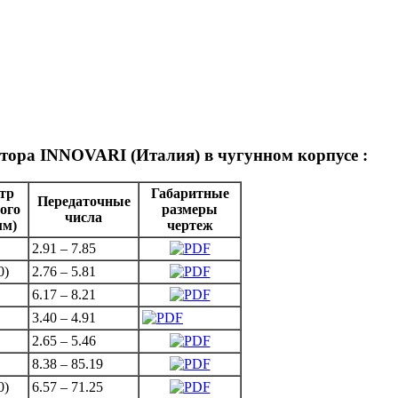
ктора INNOVARI (Италия) в чугунном корпусе
:
тр
Габаритные
Передаточные
ого
размеры
числа
мм)
чертеж
2.91 – 7.85
0)
2.76 – 5.81
6.17 – 8.21
3.40 – 4.91
2.65 – 5.46
8.38 – 85.19
0)
6.57 – 71.25