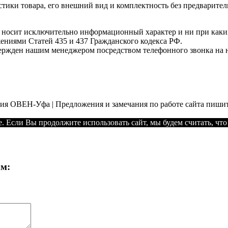
стики товара, его внешний вид и комплектность без предварите
т носит исключительно информационный характер и ни при как
жениями Статей 435 и 437 Гражданского кодекса РФ.
твержден нашим менеджером посредством телефонного звонка на 
ния ОВЕН-Уфа | Предложения и замечания по работе сайта пишит
. Если Вы продолжите использовать сайт, мы будем считать, что 
ам: