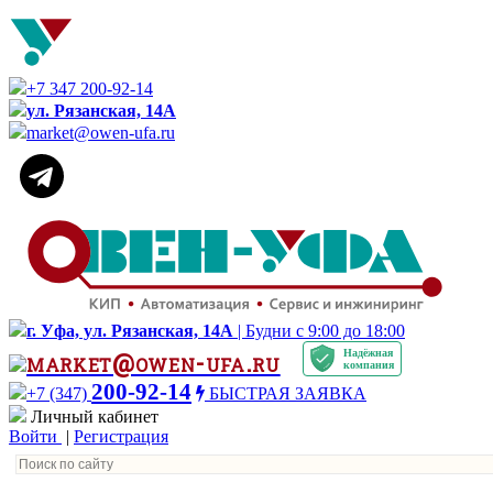
+7 347 200-92-14
ул. Рязанская, 14А
market@owen-ufa.ru
г. Уфа, ул. Рязанская, 14А
| Будни с 9:00 до 18:00
Надёжная
market@owen-ufa.ru
компания
200-92-14
+7 (347)
БЫСТРАЯ ЗАЯВКА
Личный кабинет
Войти
|
Регистрация