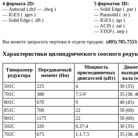
4 формата 2D:
5 форматов 3D:
— Autocad (.dxf — .dwg )
— Solid Edge ( .par )
— IGES ( .iges )
— Parasolid ( .xt )
— Solid Edge ( .dft )
— IGES ( .igs )
— ACIS ( .sat )
— STEP ( .step )
Вы можете запросить чертежи в отделе продаж:
(495) 785-7553
Характеристики
цилиндрического соосного реду
Мощность
Диаме
Типоразмер
Передаваемый
присоединяемых
выходн
редуктора
момент (Нм)
двигателей (кВт)
вала (
501С
225
4
30 (35)
701С
380
7,5-9
35 (38, 4
801С
670
9
40 (45)
851C
700
22
50 (60)
901С
1175
22
50 (60)
502С
320
0,37-4
30 (35)
702С
675
1,1-7,5
35 (38, 4