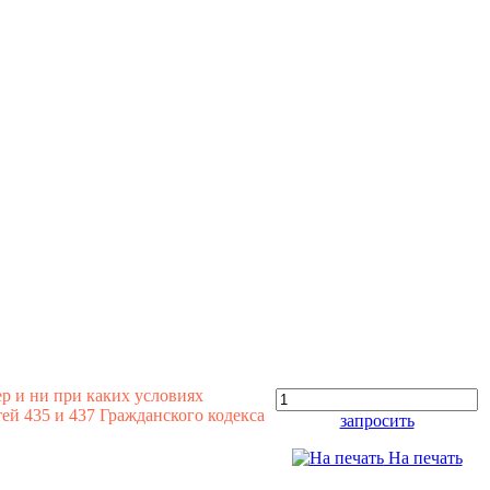
р и ни при каких условиях
й 435 и 437 Гражданского кодекса
запросить
На печать