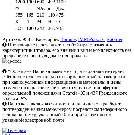
1200
1900
600
403
1100
Ф
Г
ЧАС
я
Дж.
355
165
210
110
475
К
Л
М
Н
О
365
1000
242
365
933
Артикул:
95813
Категории:
Borunte
,
IMM Роботы
,
Роботы
Производитель оставляет за собой право изменять
характеристики товара, его внешний вид и комплектность без
предварительного уведомления продавца.
*Обращаем Ваше внимание на то, что данный интернет-
сайт носит исключительно информационный характер и ни
при каких условиях информационные материалы и цены,
размещенные на сайте, не являются публичной офертой,
определяемой положениями Статей 435 и 437 Гражданского
кодекса РФ.
Ваш заказ, включая стоимость и наличие товара, будет
подтвержден нашим менеджером посредством телефонного
звонка на номер, указанный Вами при заказе или по
указанной электронной почте.