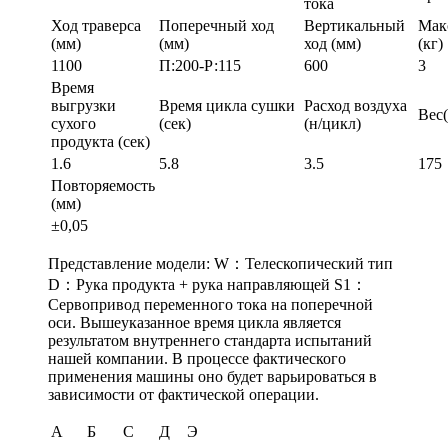
тока
Ход траверса
Поперечный ход
Вертикальный
Мак
(мм)
(мм)
ход (мм)
(кг)
1100
П:200-Р:115
600
3
Время
выгрузки
Время цикла сушки
Расход воздуха
Вес(
сухого
(сек)
(н/цикл)
продукта (сек)
1.6
5.8
3.5
175
Повторяемость
(мм)
±0,05
Представление модели: W：Телескопический тип
D：Рука продукта + рука направляющей S1：
Сервопривод переменного тока на поперечной
оси. Вышеуказанное время цикла является
результатом внутреннего стандарта испытаний
нашей компании. В процессе фактического
применения машины оно будет варьироваться в
зависимости от фактической операции.
А
Б
С
Д
Э