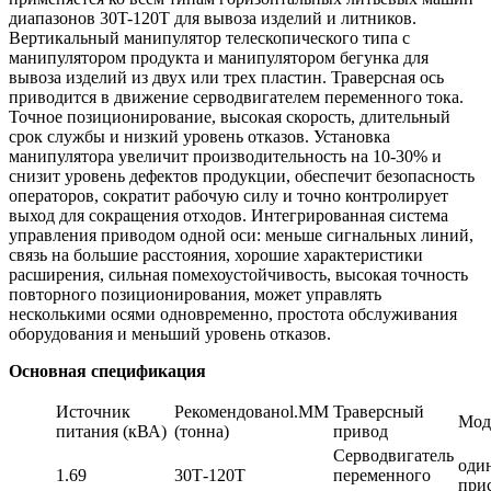
диапазонов 30T-120T для вывоза изделий и литников.
Вертикальный манипулятор телескопического типа с
манипулятором продукта и манипулятором бегунка для
вывоза изделий из двух или трех пластин. Траверсная ось
приводится в движение серводвигателем переменного тока.
Точное позиционирование, высокая скорость, длительный
срок службы и низкий уровень отказов. Установка
манипулятора увеличит производительность на 10-30% и
снизит уровень дефектов продукции, обеспечит безопасность
операторов, сократит рабочую силу и точно контролирует
выход для сокращения отходов. Интегрированная система
управления приводом одной оси: меньше сигнальных линий,
связь на большие расстояния, хорошие характеристики
расширения, сильная помехоустойчивость, высокая точность
повторного позиционирования, может управлять
несколькими осями одновременно, простота обслуживания
оборудования и меньший уровень отказов.
Основная спецификация
Источник
Рекомендованоl.MM
Траверсный
Мод
питания (кВА)
(тонна)
привод
Серводвигатель
оди
1.69
30Т-120Т
переменного
при