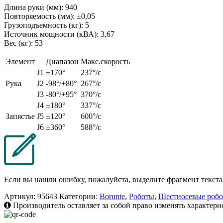
Длина руки (мм): 940
Повторяемость (мм): ±0,05
Грузоподъемность (кг): 5
Источник мощности (кВА): 3,67
Вес (кг): 53
Элемент
Диапазон
Макс.скорость
J1
±170°
237°/с
Рука
J2
-98°/+80°
267°/с
J3
-80°/+95°
370°/с
J4
±180°
337°/с
Запястье
J5
±120°
600°/с
J6
±360°
588°/с
Если вы нашли ошибку, пожалуйста, выделите фрагмент текст
Артикул:
95643
Категории:
Borunte
,
Роботы
,
Шестиосевые роб
Производитель оставляет за собой право изменять характери