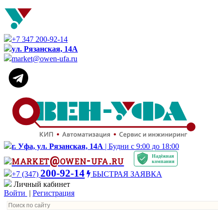
+7 347 200-92-14
ул. Рязанская, 14А
market@owen-ufa.ru
г. Уфа, ул. Рязанская, 14А
| Будни с 9:00 до 18:00
Надёжная
market@owen-ufa.ru
компания
200-92-14
+7 (347)
БЫСТРАЯ ЗАЯВКА
Личный кабинет
Войти
|
Регистрация