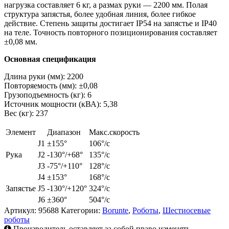
нагрузка составляет 6 кг, а размах руки — 2200 мм. Полая
структура запястья, более удобная линия, более гибкое
действие. Степень защиты достигает IP54 на запястье и IP40
на теле. Точность повторного позиционирования составляет
±0,08 мм.
Основная спецификация
Длина руки (мм): 2200
Повторяемость (мм): ±0,08
Грузоподъемность (кг): 6
Источник мощности (кВА): 5,38
Вес (кг): 237
Элемент
Диапазон
Макс.скорость
J1
±155°
106°/с
Рука
J2
-130°/+68°
135°/с
J3
-75°/+110°
128°/с
J4
±153°
168°/с
Запястье
J5
-130°/+120°
324°/с
J6
±360°
504°/с
Артикул:
95688
Категории:
Borunte
,
Роботы
,
Шестиосевые
роботы
Производитель оставляет за собой право изменять