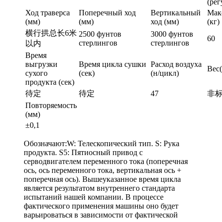
(ре
Ход траверса
Поперечный ход
Вертикальный
Мак
(мм)
(мм)
ход (мм)
(кг)
横行拱总长6米
2500 фунтов
3000 фунтов
60
стерлингов
стерлингов
以内
Время
выгрузки
Время цикла сушки
Расход воздуха
Вес(
сухого
(сек)
(н/цикл)
продукта (сек)
待定
待定
47
非
Повторяемость
(мм)
±0,1
Обозначают:W: Телескопический тип. S: Рука
продукта. S5: Пятиосный привод с
серводвигателем переменного тока (поперечная
ось, ось переменного тока, вертикальная ось +
поперечная ось). Вышеуказанное время цикла
является результатом внутреннего стандарта
испытаний нашей компании. В процессе
фактического применения машины оно будет
варьироваться в зависимости от фактической