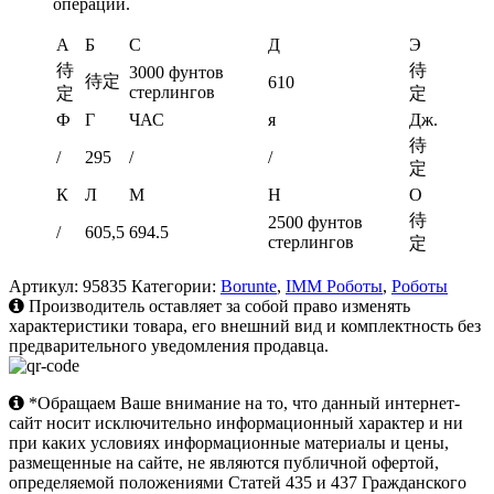
операции.
А
Б
С
Д
Э
待
待
3000 фунтов
待定
610
стерлингов
定
定
Ф
Г
ЧАС
я
Дж.
待
/
295
/
/
定
К
Л
М
Н
О
待
2500 фунтов
/
605,5
694.5
стерлингов
定
Артикул:
95835
Категории:
Borunte
,
IMM Роботы
,
Роботы
Производитель оставляет за собой право изменять
характеристики товара, его внешний вид и комплектность без
предварительного уведомления продавца.
*Обращаем Ваше внимание на то, что данный интернет-
сайт носит исключительно информационный характер и ни
при каких условиях информационные материалы и цены,
размещенные на сайте, не являются публичной офертой,
определяемой положениями Статей 435 и 437 Гражданского