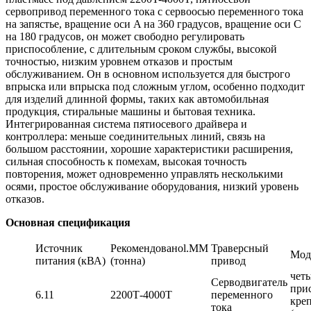
сервопривод переменного тока с сервоосью переменного тока
на запястье, вращение оси A на 360 градусов, вращение оси C
на 180 градусов, он может свободно регулировать
приспособление, с длительным сроком службы, высокой
точностью, низким уровнем отказов и простым
обслуживанием. Он в основном используется для быстрого
впрыска или впрыска под сложным углом, особенно подходит
для изделий длинной формы, таких как автомобильная
продукция, стиральные машины и бытовая техника.
Интегрированная система пятиосевого драйвера и
контроллера: меньше соединительных линий, связь на
большом расстоянии, хорошие характеристики расширения,
сильная способность к помехам, высокая точность
повторения, может одновременно управлять несколькими
осями, простое обслуживание оборудования, низкий уровень
отказов.
Основная спецификация
Источник
Рекомендованоl.MM
Траверсный
Мод
питания (кВА)
(тонна)
привод
чет
Серводвигатель
прис
6.11
2200Т-4000Т
переменного
кре
тока