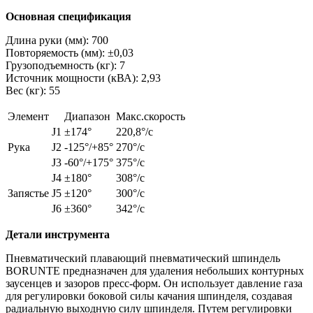
Основная спецификация
Длина руки (мм): 700
Повторяемость (мм): ±0,03
Грузоподъемность (кг): 7
Источник мощности (кВА): 2,93
Вес (кг): 55
Элемент
Диапазон
Макс.скорость
J1
±174°
220,8°/с
Рука
J2
-125°/+85°
270°/с
J3
-60°/+175°
375°/с
J4
±180°
308°/с
Запястье
J5
±120°
300°/с
J6
±360°
342°/с
Детали инструмента
Пневматический плавающий пневматический шпиндель
BORUNTE предназначен для удаления небольших контурных
заусенцев и зазоров пресс-форм. Он использует давление газа
для регулировки боковой силы качания шпинделя, создавая
радиальную выходную силу шпинделя. Путем регулировки