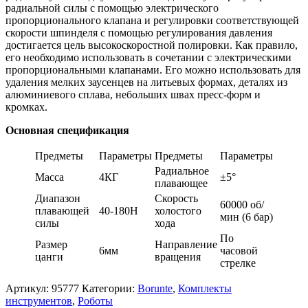
радиальной силы с помощью электрического
пропорционального клапана и регулировки соответствующей
скорости шпинделя с помощью регулирования давления
достигается цель высокоскоростной полировки. Как правило,
его необходимо использовать в сочетании с электрическими
пропорциональными клапанами. Его можно использовать для
удаления мелких заусенцев на литьевых формах, деталях из
алюминиевого сплава, небольших швах пресс-форм и
кромках.
Основная спецификация
Предметы
Параметры
Предметы
Параметры
Радиальное
Масса
4КГ
±5°
плавающее
Диапазон
Скорость
60000 об/
плавающей
40-180Н
холостого
мин (6 бар)
силы
хода
По
Размер
Направление
6мм
часовой
цанги
вращения
стрелке
Артикул:
95777
Категории:
Borunte
,
Комплекты
инструментов
,
Роботы